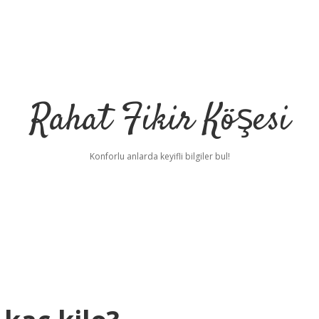
Rahat Fikir Köşesi
Konforlu anlarda keyifli bilgiler bul!