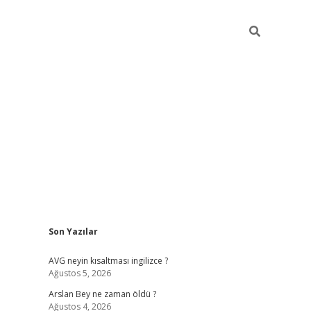
Sidebar
Son Yazılar
ilbet yeni giriş
ilbet yeni giriş
grandoperabet
betexpe
AVG neyin kısaltması ingilizce ?
Ağustos 5, 2026
Arslan Bey ne zaman öldü ?
Ağustos 4, 2026