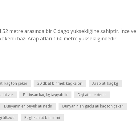
 1.52 metre arasında bir Cidago yüksekliğine sahiptir. İnce ve
kökenli bazı Arap atları 1.60 metre yüksekliğindedir.
atı kaç ton çeker
30 dk at binmek kaç kalori
Arap atı kaç kg
kalbi var
Bir insan kaç kg taşıyabilir
Dişi ata ne denir
Dünyanın en büyük atı nedir
Dünyanın en güçlü atı kaç ton çeker
gi ülkede
Regl iken at binilir mi