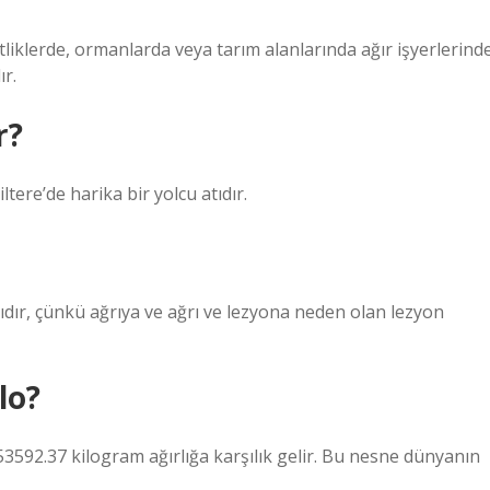
tliklerde, ormanlarda veya tarım alanlarında ağır işyerlerind
ır.
r?
tere’de harika bir yolcu atıdır.
lıdır, çünkü ağrıya ve ağrı ve lezyona neden olan lezyon
lo?
3592.37 kilogram ağırlığa karşılık gelir. Bu nesne dünyanın