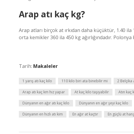
Arap atı kaç kg?
Arap atları birçok at ırkıdan daha küçüktür, 1.40 ila
orta kemikler 360 ila 450 kg ağırlığındadır. Polonya 
Tarih:
Makaleler
1 yarış atı kaç kilo
110 kilo biri ata binebilir mi
2 Belçika 
Arap atı kaç km hız yapar
At kaç kilo taşıyabilir
Atın kaç 
Dünyanın en ağır atı kaç kilo
Dünyanın en ağır şeyi kaç kilo
Dünyanın en hızlı atı kim
En ağır at kaçtır
En güçlü at han