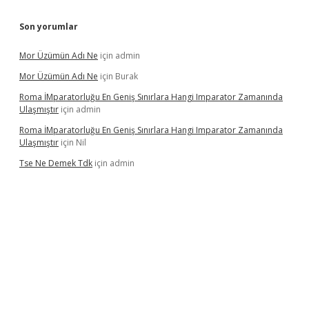
Son yorumlar
Mor Üzümün Adı Ne
için
admin
Mor Üzümün Adı Ne
için
Burak
Roma İMparatorluğu En Geniş Sınırlara Hangi Imparator Zamanında
Ulaşmıştır
için
admin
Roma İMparatorluğu En Geniş Sınırlara Hangi Imparator Zamanında
Ulaşmıştır
için
Nil
Tse Ne Demek Tdk
için
admin
erabet
betexper