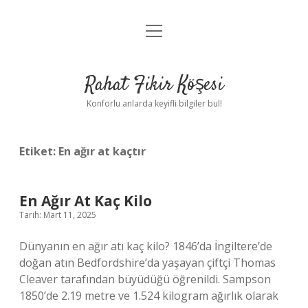
menüyü
Anasayfa
aç
Gizlilik Politikası
Rahat Fikir Köşesi
Yasal Uyarı
Konforlu anlarda keyifli bilgiler bul!
Hakkımızda
Etiket:
En ağır at kaçtır
En Ağır At Kaç Kilo
Tarih: Mart 11, 2025
Dünyanın en ağır atı kaç kilo? 1846’da İngiltere’de
doğan atın Bedfordshire’da yaşayan çiftçi Thomas
Cleaver tarafından büyüdüğü öğrenildi. Sampson
1850’de 2.19 metre ve 1.524 kilogram ağırlık olarak