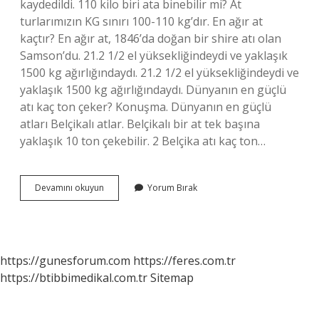
kaydedildi. 110 kilo biri ata binebilir mi? At
turlarımızın KG sınırı 100-110 kg’dır. En ağır at
kaçtır? En ağır at, 1846’da doğan bir shire atı olan
Samson’du. 21.2 1/2 el yüksekliğindeydi ve yaklaşık
1500 kg ağırlığındaydı. 21.2 1/2 el yüksekliğindeydi ve
yaklaşık 1500 kg ağırlığındaydı. Dünyanın en güçlü
atı kaç ton çeker? Konuşma. Dünyanın en güçlü
atları Belçikalı atlar. Belçikalı bir at tek başına
yaklaşık 10 ton çekebilir. 2 Belçika atı kaç ton…
En
Devamını okuyun
Yorum Bırak
Ağır
At
Kaç
Kilo
https://gunesforum.com
https://feres.com.tr
https://btibbimedikal.com.tr
Sitemap