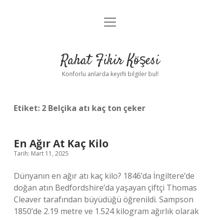
menüyü
Anasayfa
aç
Gizlilik Politikası
Rahat Fikir Köşesi
Yasal Uyarı
Konforlu anlarda keyifli bilgiler bul!
Hakkımızda
Etiket:
2 Belçika atı kaç ton çeker
En Ağır At Kaç Kilo
Tarih: Mart 11, 2025
Dünyanın en ağır atı kaç kilo? 1846’da İngiltere’de
doğan atın Bedfordshire’da yaşayan çiftçi Thomas
Cleaver tarafından büyüdüğü öğrenildi. Sampson
1850’de 2.19 metre ve 1.524 kilogram ağırlık olarak