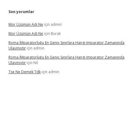
Son yorumlar
Mor Üzümün Adı Ne
için
admin
Mor Üzümün Adı Ne
için
Burak
Roma İMparatorluğu En Geniş Sınırlara Hangi Imparator Zamanında
Ulaşmıştır
için
admin
Roma İMparatorluğu En Geniş Sınırlara Hangi Imparator Zamanında
Ulaşmıştır
için
Nil
Tse Ne Demek Tdk
için
admin
erabet
betexper