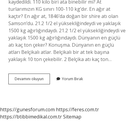
kaydedildi. 110 kilo biri ata binebilir mi? At
turlarımızın KG sınırı 100-110 kg’dır. En ağır at
kaçtır? En ağır at, 1846’da doğan bir shire atı olan
Samson’du. 21.2 1/2 el yüksekliğindeydi ve yaklaşık
1500 kg ağırlığındaydı. 21.2 1/2 el yüksekliğindeydi ve
yaklaşık 1500 kg ağırlığındaydı. Dünyanın en güçlü
atı kaç ton çeker? Konuşma. Dünyanın en güçlü
atları Belçikalı atlar. Belçikalı bir at tek başına
yaklaşık 10 ton çekebilir. 2 Belçika atı kaç ton…
En
Devamını okuyun
Yorum Bırak
Ağır
At
Kaç
Kilo
https://gunesforum.com
https://feres.com.tr
https://btibbimedikal.com.tr
Sitemap