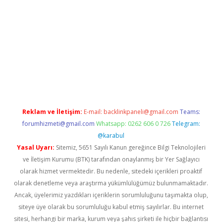
exper
Reklam ve İletişim:
E-mail:
backlinkpaneli@gmail.com
Teams:
forumhizmeti@gmail.com
Whatsapp: 0262 606 0 726
Telegram:
@karabul
Yasal Uyarı:
Sitemiz, 5651 Sayılı Kanun gereğince Bilgi Teknolojileri
ve İletişim Kurumu (BTK) tarafından onaylanmış bir Yer Sağlayıcı
olarak hizmet vermektedir. Bu nedenle, sitedeki içerikleri proaktif
olarak denetleme veya araştırma yükümlülüğümüz bulunmamaktadır.
Ancak, üyelerimiz yazdıkları içeriklerin sorumluluğunu taşımakta olup,
siteye üye olarak bu sorumluluğu kabul etmiş sayılırlar. Bu internet
sitesi, herhangi bir marka, kurum veya şahıs şirketi ile hiçbir bağlantısı