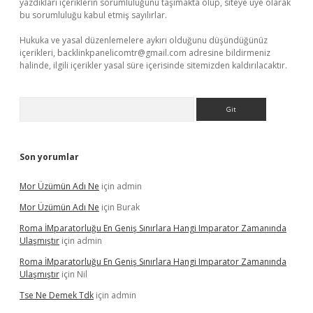
yazdıkları içeriklerin sorumluluğunu taşımakta olup, siteye üye olarak
bu sorumluluğu kabul etmiş sayılırlar.
Hukuka ve yasal düzenlemelere aykırı olduğunu düşündüğünüz
içerikleri,
backlinkpanelicomtr@gmail.com
adresine bildirmeniz
halinde, ilgili içerikler yasal süre içerisinde sitemizden kaldırılacaktır.
Arama
Son yorumlar
Mor Üzümün Adı Ne
için
admin
Mor Üzümün Adı Ne
için
Burak
Roma İMparatorluğu En Geniş Sınırlara Hangi Imparator Zamanında
Ulaşmıştır
için
admin
Roma İMparatorluğu En Geniş Sınırlara Hangi Imparator Zamanında
Ulaşmıştır
için
Nil
Tse Ne Demek Tdk
için
admin