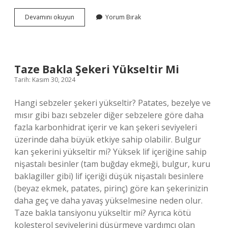
Hayvan
Devamını okuyun
Yorum Bırak
Barınağı
Yapan
Kişiye
Ne
Denir
Taze Bakla Şekeri Yükseltir Mi
Tarih: Kasım 30, 2024
Hangi sebzeler şekeri yükseltir? Patates, bezelye ve
mısır gibi bazı sebzeler diğer sebzelere göre daha
fazla karbonhidrat içerir ve kan şekeri seviyeleri
üzerinde daha büyük etkiye sahip olabilir. Bulgur
kan şekerini yükseltir mi? Yüksek lif içeriğine sahip
nişastalı besinler (tam buğday ekmeği, bulgur, kuru
baklagiller gibi) lif içeriği düşük nişastalı besinlere
(beyaz ekmek, patates, pirinç) göre kan şekerinizin
daha geç ve daha yavaş yükselmesine neden olur.
Taze bakla tansiyonu yükseltir mi? Ayrıca kötü
kolesterol seviyelerini düşürmeye yardımcı olan