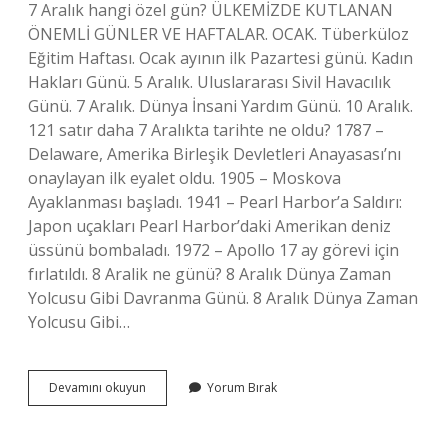
7 Aralık hangi özel gün? ÜLKEMİZDE KUTLANAN
ÖNEMLİ GÜNLER VE HAFTALAR. OCAK. Tüberküloz
Eğitim Haftası. Ocak ayının ilk Pazartesi günü. Kadın
Hakları Günü. 5 Aralık. Uluslararası Sivil Havacılık
Günü. 7 Aralık. Dünya İnsani Yardım Günü. 10 Aralık.
121 satır daha 7 Aralıkta tarihte ne oldu? 1787 –
Delaware, Amerika Birleşik Devletleri Anayasası’nı
onaylayan ilk eyalet oldu. 1905 – Moskova
Ayaklanması başladı. 1941 – Pearl Harbor’a Saldırı:
Japon uçakları Pearl Harbor’daki Amerikan deniz
üssünü bombaladı. 1972 – Apollo 17 ay görevi için
fırlatıldı. 8 Aralik ne günü? 8 Aralık Dünya Zaman
Yolcusu Gibi Davranma Günü. 8 Aralık Dünya Zaman
Yolcusu Gibi…
7
Devamını okuyun
Yorum Bırak
Aralik
Ne
Bayramı