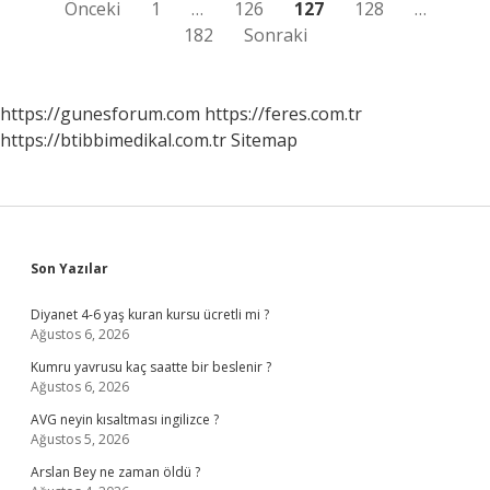
Yazı
Önceki
1
…
126
127
128
…
182
Sonraki
sayfalaması
https://gunesforum.com
https://feres.com.tr
https://btibbimedikal.com.tr
Sitemap
Sidebar
Son Yazılar
Diyanet 4-6 yaş kuran kursu ücretli mi ?
Ağustos 6, 2026
Kumru yavrusu kaç saatte bir beslenir ?
Ağustos 6, 2026
AVG neyin kısaltması ingilizce ?
Ağustos 5, 2026
Arslan Bey ne zaman öldü ?