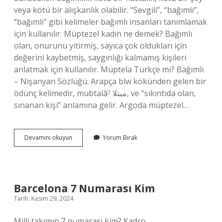
veya kötü bir alışkanlık olabilir. “Sevgili”, “bağımlı”,
“bağımlı” gibi kelimeler bağımlı insanları tanımlamak
için kullanılır. Müptezel kadın ne demek? Bağımlı
olan, onurunu yitirmiş, sayıca çok oldukları için
değerini kaybetmiş, saygınlığı kalmamış kişileri
anlatmak için kullanılır. Müptela Türkçe mi? Bağımlı
– Nişanyan Sözlüğü. Arapça blw kökünden gelen bir
ödünç kelimedir, mubtalāˀ مبتلا, ve “sıkıntıda olan,
sınanan kişi” anlamına gelir. Argoda müptezel…
Müptela
Devamını okuyun
Yorum Bırak
Ve
Müptezel
Ne
Demek
Barcelona 7 Numarası Kim
Tarih: Kasım 29, 2024
Milli takımın 7 numarası kim? Kadro