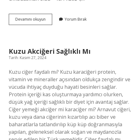
Kamu
Devamını okuyun
Yorum Bırak
Baş
Denetçisinin
Görev
Süresi
Kaç
Kuzu Akciğeri Sağlıklı Mı
Yıldır
Tarih: Kasım 27, 2024
Kuzu ciğer faydalı mı? Kuzu karaciğeri protein,
vitamin ve mineraller açısından oldukça zengindir ve
vücuda ihtiyaç duyduğu hayati besinleri sağlar.
Protein içeriği kas oluşturmaya yardımcı olurken,
düşük yağ içeriği sağlıklı bir diyet için avantaj sağlar.
Ciğer yemeği akciğer mi karaciğer mi? Arnavut ciğeri,
kuzu veya dana ciğerinin kızartılıp acı biber ve
baharatlarla tatlandırılıp küp küp doğranmasıyla
yapılan, geleneksel olarak soğan ve maydanozla
servis edilen bir Türk yemeğidir. Ciğer faydalı mı