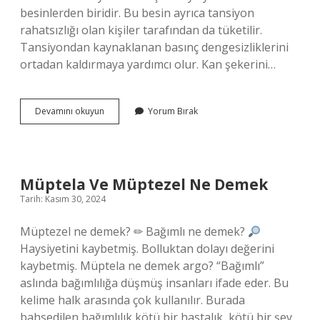
besinlerden biridir. Bu besin ayrıca tansiyon
rahatsızlığı olan kişiler tarafından da tüketilir.
Tansiyondan kaynaklanan basınç dengesizliklerini
ortadan kaldırmaya yardımcı olur. Kan şekerini…
Taze
Devamını okuyun
Yorum Bırak
Bakla
Şekeri
Yükseltir
Mi
Müptela Ve Müptezel Ne Demek
Tarih: Kasım 30, 2024
Müptezel ne demek? ✏ Bağımlı ne demek?
Haysiyetini kaybetmiş. Bolluktan dolayı değerini
kaybetmiş. Müptela ne demek argo? “Bağımlı”
aslında bağımlılığa düşmüş insanları ifade eder. Bu
kelime halk arasında çok kullanılır. Burada
bahsedilen bağımlılık kötü bir hastalık, kötü bir şey