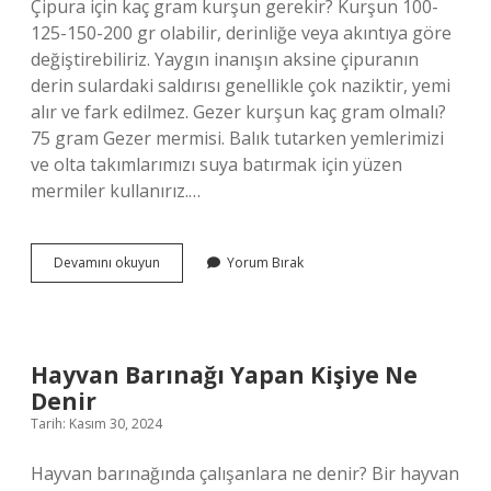
Çipura için kaç gram kurşun gerekir? Kurşun 100-
125-150-200 gr olabilir, derinliğe veya akıntıya göre
değiştirebiliriz. Yaygın inanışın aksine çipuranın
derin sulardaki saldırısı genellikle çok naziktir, yemi
alır ve fark edilmez. Gezer kurşun kaç gram olmalı?
75 gram Gezer mermisi. Balık tutarken yemlerimizi
ve olta takımlarımızı suya batırmak için yüzen
mermiler kullanırız.…
Denizde
Devamını okuyun
Yorum Bırak
Kaç
Gram
Kurşun
Kullanılır
Hayvan Barınağı Yapan Kişiye Ne
Denir
Tarih: Kasım 30, 2024
Hayvan barınağında çalışanlara ne denir? Bir hayvan