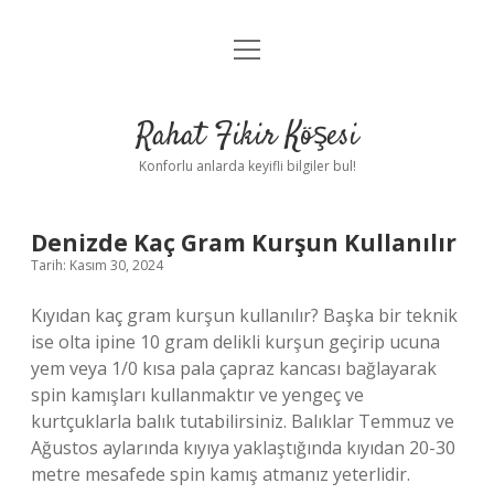
menüyü
Anasayfa
aç
Gizlilik Politikası
Rahat Fikir Köşesi
Yasal Uyarı
Konforlu anlarda keyifli bilgiler bul!
Hakkımızda
Rahat
Denizde Kaç Gram Kurşun Kullanılır
Tarih: Kasım 30, 2024
Fikir
Kıyıdan kaç gram kurşun kullanılır? Başka bir teknik
Köşesi
ise olta ipine 10 gram delikli kurşun geçirip ucuna
yem veya 1/0 kısa pala çapraz kancası bağlayarak
Yazılar
spin kamışları kullanmaktır ve yengeç ve
kurtçuklarla balık tutabilirsiniz. Balıklar Temmuz ve
Ağustos aylarında kıyıya yaklaştığında kıyıdan 20-30
metre mesafede spin kamış atmanız yeterlidir.