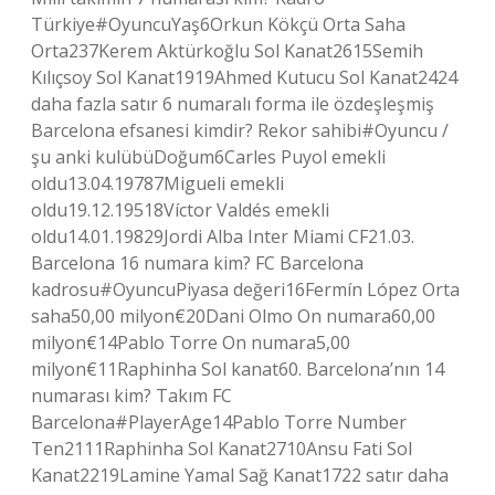
Türkiye#OyuncuYaş6Orkun Kökçü Orta Saha
Orta237Kerem Aktürkoğlu Sol Kanat2615Semih
Kılıçsoy Sol Kanat1919Ahmed Kutucu Sol Kanat2424
daha fazla satır 6 numaralı forma ile özdeşleşmiş
Barcelona efsanesi kimdir? Rekor sahibi#Oyuncu /
şu anki kulübüDoğum6Carles Puyol emekli
oldu13.04.19787Migueli emekli
oldu19.12.19518Víctor Valdés emekli
oldu14.01.19829Jordi Alba Inter Miami CF21.03.
Barcelona 16 numara kim? FC Barcelona
kadrosu#OyuncuPiyasa değeri16Fermín López Orta
saha50,00 milyon€20Dani Olmo On numara60,00
milyon€14Pablo Torre On numara5,00
milyon€11Raphinha Sol kanat60. Barcelona’nın 14
numarası kim? Takım FC
Barcelona#PlayerAge14Pablo Torre Number
Ten2111Raphinha Sol Kanat2710Ansu Fati Sol
Kanat2219Lamine Yamal Sağ Kanat1722 satır daha