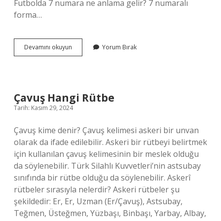
Futbolda 7 numara ne anlama gelir? 7 numaralı
forma…
Barcelona
Devamını okuyun
Yorum Bırak
7
Numarası
Kim
Çavuş Hangi Rütbe
Tarih: Kasım 29, 2024
Çavuş kime denir? Çavuş kelimesi askeri bir unvan
olarak da ifade edilebilir. Askeri bir rütbeyi belirtmek
için kullanılan çavuş kelimesinin bir meslek olduğu
da söylenebilir. Türk Silahlı Kuvvetleri’nin astsubay
sınıfında bir rütbe olduğu da söylenebilir. Askerî
rütbeler sırasıyla nelerdir? Askeri rütbeler şu
şekildedir: Er, Er, Uzman (Er/Çavuş), Astsubay,
Teğmen, Üsteğmen, Yüzbaşı, Binbaşı, Yarbay, Albay,