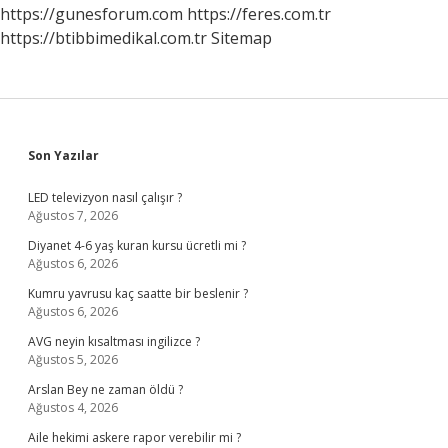
https://gunesforum.com
https://feres.com.tr
https://btibbimedikal.com.tr
Sitemap
Sidebar
Son Yazılar
LED televizyon nasıl çalışır ?
Ağustos 7, 2026
Diyanet 4-6 yaş kuran kursu ücretli mi ?
Ağustos 6, 2026
Kumru yavrusu kaç saatte bir beslenir ?
Ağustos 6, 2026
AVG neyin kısaltması ingilizce ?
Ağustos 5, 2026
Arslan Bey ne zaman öldü ?
Ağustos 4, 2026
Aile hekimi askere rapor verebilir mi ?