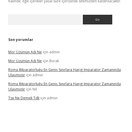
halinde, ilgili içerikler yasal süre içerisinde sitemizden kaldırılacaktır.
Arama
Son yorumlar
Mor Üzümün Adı Ne
için
admin
Mor Üzümün Adı Ne
için
Burak
Roma İMparatorluğu En Geniş Sınırlara Hangi Imparator Zamanında
Ulaşmıştır
için
admin
Roma İMparatorluğu En Geniş Sınırlara Hangi Imparator Zamanında
Ulaşmıştır
için
Nil
Tse Ne Demek Tdk
için
admin