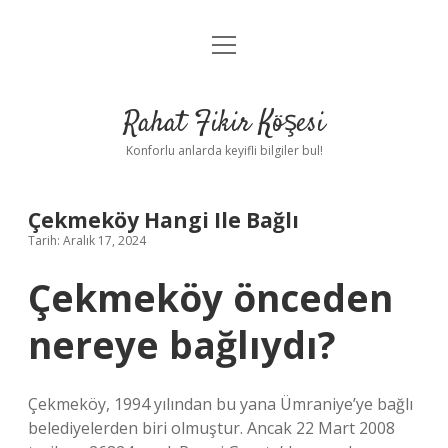
menüyü
Anasayfa
aç
Gizlilik Politikası
Rahat Fikir Köşesi
Yasal Uyarı
Konforlu anlarda keyifli bilgiler bul!
Hakkımızda
Çekmeköy Hangi Ile Bağlı
Tarih: Aralık 17, 2024
Çekmeköy önceden
nereye bağlıydı?
Çekmeköy, 1994 yılından bu yana Ümraniye’ye bağlı
belediyelerden biri olmuştur. Ancak 22 Mart 2008