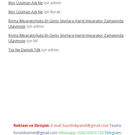
Mor Üzümün Adı Ne
için
admin
Mor Üzümün Adı Ne
için
Burak
Roma İMparatorluğu En Geniş Sınırlara Hangi Imparator Zamanında
Ulaşmıştır
için
admin
Roma İMparatorluğu En Geniş Sınırlara Hangi Imparator Zamanında
Ulaşmıştır
için
Nil
Tse Ne Demek Tdk
için
admin
per
Reklam ve İletişim:
E-mail:
backlinkpaneli@gmail.com
Teams:
forumhizmeti@gmail.com
Whatsapp: 0262 606 0 726
Telegram: