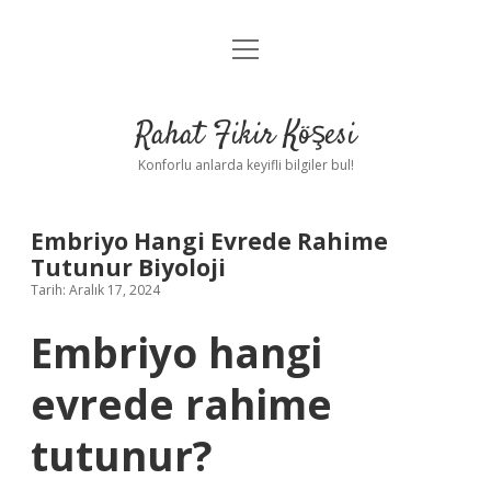
menüyü
Anasayfa
aç
Gizlilik Politikası
Rahat Fikir Köşesi
Yasal Uyarı
Konforlu anlarda keyifli bilgiler bul!
Hakkımızda
Embriyo Hangi Evrede Rahime
Tutunur Biyoloji
Tarih: Aralık 17, 2024
Embriyo hangi
evrede rahime
tutunur?