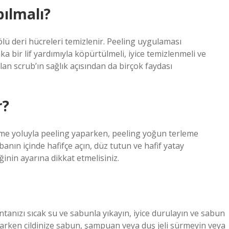
ılmalı?
ölü deri hücreleri temizlenir. Peeling uygulaması
ka bir lif yardımıyla köpürtülmeli, iyice temizlenmeli ve
an scrub’ın sağlık açısından da birçok faydası
r?
me yoluyla peeling yaparken, peeling yoğun terleme
banın içinde hafifçe açın, düz tutun ve hafif yatay
inin ayarına dikkat etmelisiniz.
tanızı sıcak su ve sabunla yıkayın, iyice durulayın ve sabun
parken cildinize sabun, şampuan veya duş jeli sürmeyin veya