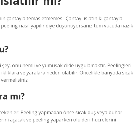
slatilir mi?
n çantayla temas etmemesi. Çantayı ıslatın ki çantayla
peeling nasıl yapılır diye düşünüyorsanız tüm vücuda nazik
mu?
 şey, onu nemli ve yumuşak cilde uygulamaktır. Peelingleri
klıklara ve yaralara neden olabilir. Öncelikle banyoda sıcak
vermelisiniz.
ra mı?
rekenler: Peeling yapmadan önce sıcak duş veya buhar
ini açacak ve peeling yaparken ölü deri hücrelerini