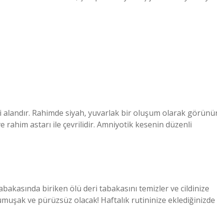
ği alandır. Rahimde siyah, yuvarlak bir oluşum olarak görünür
e rahim astarı ile çevrilidir. Amniyotik kesenin düzenli
tabakasında biriken ölü deri tabakasını temizler ve cildinize
 yumuşak ve pürüzsüz olacak! Haftalık rutininize eklediğinizde