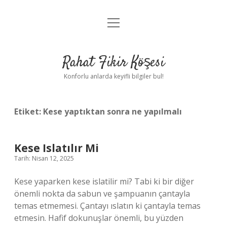
menüyü
Anasayfa
aç
Gizlilik Politikası
Rahat Fikir Köşesi
Yasal Uyarı
Konforlu anlarda keyifli bilgiler bul!
Hakkımızda
Etiket:
Kese yaptıktan sonra ne yapılmalı
Kese Islatılır Mi
Tarih: Nisan 12, 2025
Kese yaparken kese islatilir mi? Tabi ki bir diğer
önemli nokta da sabun ve şampuanın çantayla
temas etmemesi. Çantayı ıslatın ki çantayla temas
etmesin. Hafif dokunuşlar önemli, bu yüzden