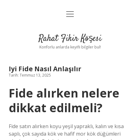
menüyü
Anasayfa
aç
Gizlilik Politikası
Rahat Fikir Köşesi
Yasal Uyarı
Konforlu anlarda keyifli bilgiler bul!
Hakkımızda
Iyi Fide Nasıl Anlaşılır
Tarih: Temmuz 13, 2025
Fide alırken nelere
dikkat edilmeli?
Fide satın alırken koyu yeşil yapraklı, kalın ve kısa
saplı, çok sayıda kök ve hafif mor kök düğümleri