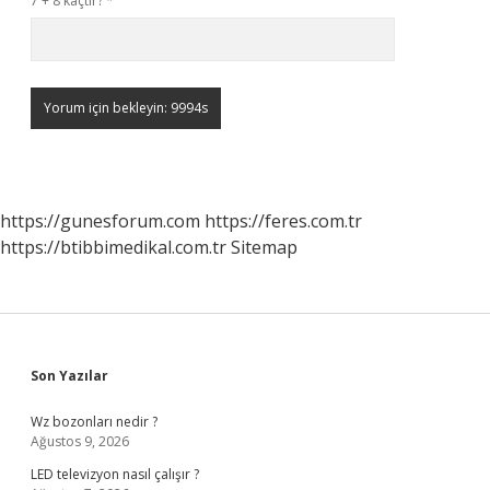
7 + 8 kaçtır?
*
https://gunesforum.com
https://feres.com.tr
https://btibbimedikal.com.tr
Sitemap
Sidebar
Son Yazılar
Wz bozonları nedir ?
Ağustos 9, 2026
LED televizyon nasıl çalışır ?