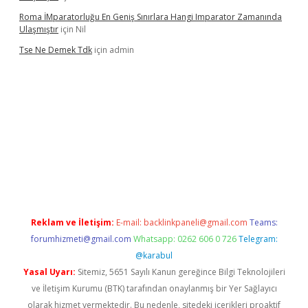
Roma İMparatorluğu En Geniş Sınırlara Hangi Imparator Zamanında
Ulaşmıştır
için
Nil
Tse Ne Demek Tdk
için
admin
xper
Reklam ve İletişim:
E-mail:
backlinkpaneli@gmail.com
Teams:
forumhizmeti@gmail.com
Whatsapp: 0262 606 0 726
Telegram:
@karabul
Yasal Uyarı:
Sitemiz, 5651 Sayılı Kanun gereğince Bilgi Teknolojileri
ve İletişim Kurumu (BTK) tarafından onaylanmış bir Yer Sağlayıcı
olarak hizmet vermektedir. Bu nedenle, sitedeki içerikleri proaktif