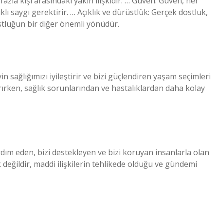
azla kişi arasındaki yakın ilişkidir. … Güven: Güven, her
lıklı saygı gerektirir. … Açıklık ve dürüstlük: Gerçek dostluk,
ostluğun bir diğer önemli yönüdür.
n sağlığımızı iyileştirir ve bizi güçlendiren yaşam seçimleri
rırken, sağlık sorunlarından ve hastalıklardan daha kolay
rdım eden, bizi destekleyen ve bizi koruyan insanlarla olan
değildir, maddi ilişkilerin tehlikede olduğu ve gündemi