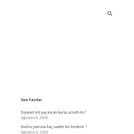
Sidebar
Son Yazılar
ilbet yeni giriş
ilbet yeni giriş
grandoperabet
betex
Diyanet 4-6 yaş kuran kursu ücretli mi ?
Ağustos 6, 2026
Kumru yavrusu kaç saatte bir beslenir ?
Ağustos 6, 2026