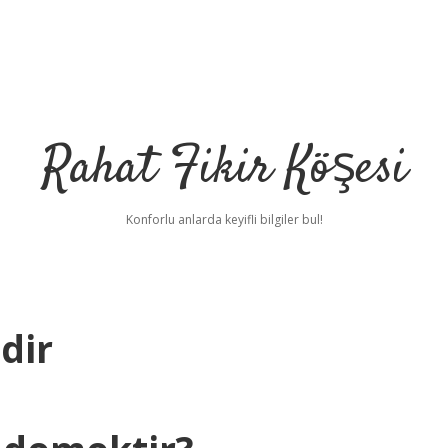
Rahat Fikir Köşesi
Konforlu anlarda keyifli bilgiler bul!
dir