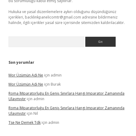
bu sorumluluğu kabul etmiş sayılırlar.
Hukuka ve yasal düzenlemelere aykırı olduğunu düşündüğünüz
içerikleri,
backlinkpanelicomtr@gmail.com
adresine bildirmeniz
halinde, ilgili içerikler yasal süre içerisinde sitemizden kaldırılacaktır.
Arama
Son yorumlar
Mor Üzümün Adı Ne
için
admin
Mor Üzümün Adı Ne
için
Burak
Roma İMparatorluğu En Geniş Sınırlara Hangi Imparator Zamanında
Ulaşmıştır
için
admin
Roma İMparatorluğu En Geniş Sınırlara Hangi Imparator Zamanında
Ulaşmıştır
için
Nil
Tse Ne Demek Tdk
için
admin