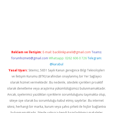
t yeni giriş
ilbet yeni giriş
grandoperabet
betexper
Reklam ve İletişim:
E-mail:
backlinkpaneli@gmail.com
Teams:
forumhizmeti@gmail.com
Whatsapp: 0262 606 0 726
Telegram:
@karabul
Yasal Uyarı:
Sitemiz, 5651 Sayılı Kanun gereğince Bilgi Teknolojileri
ve İletişim Kurumu (BTK) tarafından onaylanmış bir Yer Sağlayıcı
olarak hizmet vermektedir. Bu nedenle, sitedeki içerikleri proaktif
olarak denetleme veya araştırma yükümlülüğümüz bulunmamaktadır.
Ancak, üyelerimiz yazdıkları içeriklerin sorumluluğunu taşımakta olup,
siteye üye olarak bu sorumluluğu kabul etmiş sayılırlar. Bu internet
sitesi, herhangi bir marka, kurum veya şahıs şirketi ile hiçbir bağlantısı
bulunmamaktadır. Sitede yalnızca kendi hazırladığımız makaleler