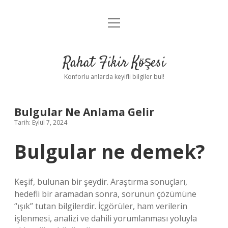
menüyü
Anasayfa
aç
Gizlilik Politikası
Rahat Fikir Köşesi
Yasal Uyarı
Konforlu anlarda keyifli bilgiler bul!
Hakkımızda
Bulgular Ne Anlama Gelir
Tarih: Eylül 7, 2024
Bulgular ne demek?
Keşif, bulunan bir şeydir. Araştırma sonuçları,
hedefli bir aramadan sonra, sorunun çözümüne
“ışık” tutan bilgilerdir. İçgörüler, ham verilerin
işlenmesi, analizi ve dahili yorumlanması yoluyla