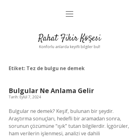
menüyü
Anasayfa
aç
Gizlilik Politikası
Rahat Fikir Köşesi
Yasal Uyarı
Konforlu anlarda keyifli bilgiler bul!
Hakkımızda
Etiket:
Tez de bulgu ne demek
Bulgular Ne Anlama Gelir
Tarih: Eylül 7, 2024
Bulgular ne demek? Keşif, bulunan bir şeydir.
Araştırma sonuçları, hedefli bir aramadan sonra,
sorunun çözümüne “ışık” tutan bilgilerdir. İçgörüler,
ham verilerin işlenmesi, analizi ve dahili