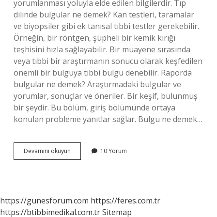
yorumlanması yoluyla elde edilen bilgilerdir. Tıp
dilinde bulgular ne demek? Kan testleri, taramalar
ve biyopsiler gibi ek tanısal tıbbi testler gerekebilir.
Örneğin, bir röntgen, şüpheli bir kemik kırığı
teşhisini hızla sağlayabilir. Bir muayene sırasında
veya tıbbi bir araştırmanın sonucu olarak keşfedilen
önemli bir bulguya tıbbi bulgu denebilir. Raporda
bulgular ne demek? Araştırmadaki bulgular ve
yorumlar, sonuçlar ve öneriler. Bir keşif, bulunmuş
bir şeydir. Bu bölüm, giriş bölümünde ortaya
konulan probleme yanıtlar sağlar. Bulgu ne demek…
Bulgular
Devamını okuyun
10 Yorum
Ne
Anlama
Gelir
https://gunesforum.com
https://feres.com.tr
https://btibbimedikal.com.tr
Sitemap