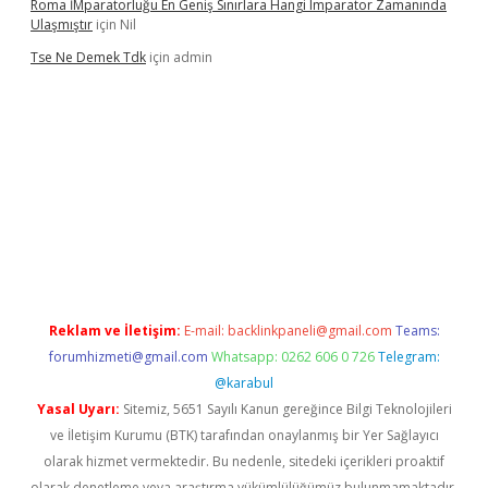
Roma İMparatorluğu En Geniş Sınırlara Hangi Imparator Zamanında
Ulaşmıştır
için
Nil
Tse Ne Demek Tdk
için
admin
rabet
betexper
Reklam ve İletişim:
E-mail:
backlinkpaneli@gmail.com
Teams:
forumhizmeti@gmail.com
Whatsapp: 0262 606 0 726
Telegram:
@karabul
Yasal Uyarı:
Sitemiz, 5651 Sayılı Kanun gereğince Bilgi Teknolojileri
ve İletişim Kurumu (BTK) tarafından onaylanmış bir Yer Sağlayıcı
olarak hizmet vermektedir. Bu nedenle, sitedeki içerikleri proaktif
olarak denetleme veya araştırma yükümlülüğümüz bulunmamaktadır.