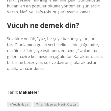
farklı şekilde indirildiği anlamına gelir. Günümüzde
kullanılan en popüler okuma yöntemleri şunlardır:
Versh, Nafi’ ve Hafs (okunuşlar) Asım’a kadar.
Vücuh ne demek din?
Sözlükte vücûh, “yüz, bir şeye bakan şey, ön, ön
taraf” anlamına gelen vech kelimesinin çoğuludur;
nezâir ise “bir şeye eşit, benzer, özdeş” anlamına
gelen nazîre kelimesinin çoğuludur. Karakter olarak
birbirine benzeyen, söz ve davranış olarak üstün
olanlara nazir denir.
Tarih:
Makaleler
4 Vecih Nedir
7 harf Meselesi Nedir Kısaca