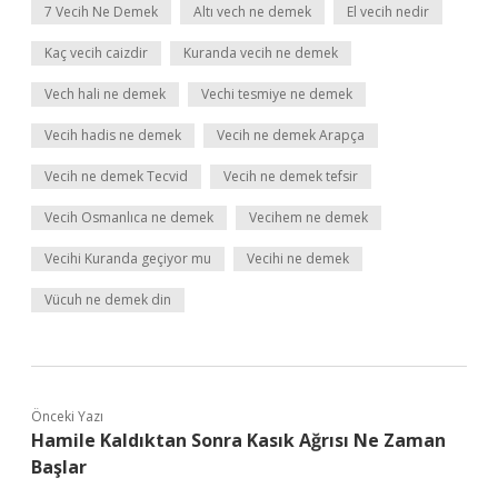
7 Vecih Ne Demek
Altı vech ne demek
El vecih nedir
Kaç vecih caizdir
Kuranda vecih ne demek
Vech hali ne demek
Vechi tesmiye ne demek
Vecih hadis ne demek
Vecih ne demek Arapça
Vecih ne demek Tecvid
Vecih ne demek tefsir
Vecih Osmanlıca ne demek
Vecihem ne demek
Vecihi Kuranda geçiyor mu
Vecihi ne demek
Vücuh ne demek din
Önceki Yazı
Hamile Kaldıktan Sonra Kasık Ağrısı Ne Zaman
Başlar