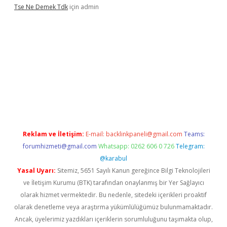
Tse Ne Demek Tdk
için
admin
exper
Reklam ve İletişim:
E-mail:
backlinkpaneli@gmail.com
Teams:
forumhizmeti@gmail.com
Whatsapp: 0262 606 0 726
Telegram:
@karabul
Yasal Uyarı:
Sitemiz, 5651 Sayılı Kanun gereğince Bilgi Teknolojileri
ve İletişim Kurumu (BTK) tarafından onaylanmış bir Yer Sağlayıcı
olarak hizmet vermektedir. Bu nedenle, sitedeki içerikleri proaktif
olarak denetleme veya araştırma yükümlülüğümüz bulunmamaktadır.
Ancak, üyelerimiz yazdıkları içeriklerin sorumluluğunu taşımakta olup,