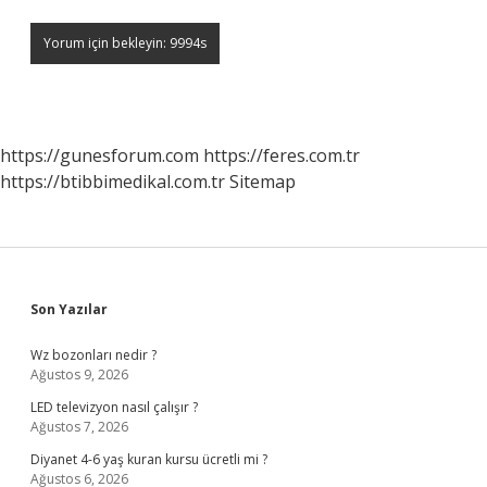
https://gunesforum.com
https://feres.com.tr
https://btibbimedikal.com.tr
Sitemap
Sidebar
Son Yazılar
Wz bozonları nedir ?
Ağustos 9, 2026
LED televizyon nasıl çalışır ?
Ağustos 7, 2026
Diyanet 4-6 yaş kuran kursu ücretli mi ?
Ağustos 6, 2026