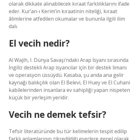
olarak dikkate alınabilecek kıraat farklılıklarını ifade
eder. Kur’an-ı Kerim’in kıraatinin niteliği, kıraat
âlimlerine atfedilen okumalar ve bununla ilgili ilim
dalı.
El vecih nedir?
Al Wajih, I. Dünya Savaşı’ndaki Arap İsyanı sırasında
İngiliz destekli Arap isyancılar için bir destek limanı
ve operasyon üssüydü. Kasaba, şu anda ana gelir
kaynağı balıkçılık olan El Belevi, El Huey ve El Cuhani
kabilelerinden insanlara ev sahipliği yapan nispeten
küçük bir yerleşim yeridir.
Vecih ne demek tefsir?
Tefsir literatüründe bu tür kelimelerin tespit edilip
farklı anlamlarının zikredildiği eserlere genel olarak