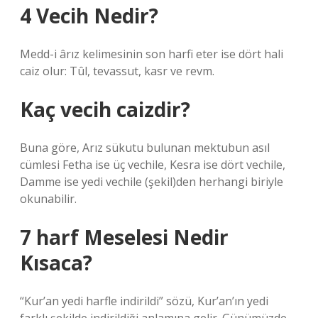
4 Vecih Nedir?
Medd-i ârız kelimesinin son harfi eter ise dört hali
caiz olur: Tûl, tevassut, kasr ve revm.
Kaç vecih caizdir?
Buna göre, Arız sükutu bulunan mektubun asıl
cümlesi Fetha ise üç vechile, Kesra ise dört vechile,
Damme ise yedi vechile (şekil)den herhangi biriyle
okunabilir.
7 harf Meselesi Nedir
Kısaca?
“Kur’an yedi harfle indirildi” sözü, Kur’an’ın yedi