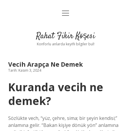
menüyü
Anasayfa
aç
Gizlilik Politikası
Rahat Fikir Köşesi
Yasal Uyarı
Konforlu anlarda keyifli bilgiler bul!
Hakkımızda
Vecih Arapça Ne Demek
Tarih: Kasım 3, 2024
Kuranda vecih ne
demek?
Sözlükte vech, “yüz, çehre, sima; bir şeyin kendisi;”
anlamına gelir. “Bakan kişiye dönük yön” anlamına