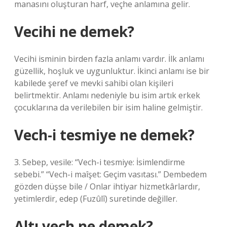
manasını oluşturan harf, veçhe anlamına gelir.
Vecihi ne demek?
Vecihi isminin birden fazla anlamı vardır. İlk anlamı
güzellik, hoşluk ve uygunluktur. İkinci anlamı ise bir
kabilede şeref ve mevki sahibi olan kişileri
belirtmektir. Anlamı nedeniyle bu isim artık erkek
çocuklarına da verilebilen bir isim haline gelmiştir.
Vech-i tesmiye ne demek?
3. Sebep, vesile: “Vech-i tesmiye: İsimlendirme
sebebi.” “Vech-i maîşet: Geçim vasıtası.” Dembedem
gözden düşse bile / Onlar ihtiyar hizmetkârlardır,
yetimlerdir, edep (Fuzûlî) suretinde değiller.
Altı vech ne demek?