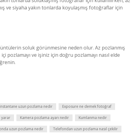
yakın tonlarda soluklaşmış fotoğraflar için kullanılırken, az
ış ve siyaha yakın tonlarda koyulaşmış fotoğraflar için
örüntülerin soluk görünmesine neden olur. Az pozlanmış
çi pozlamayı ve işiniz için doğru pozlamayı nasıl elde
öğrenin.
Enstantane uzun pozlama nedir
Exposure ne demek fotoğraf
 yarar
Kamera pozlama ayarı nedir
Kumlanma nedir
fonda uzun pozlama nedir
Telefondan uzun pozlama nasıl çekilir