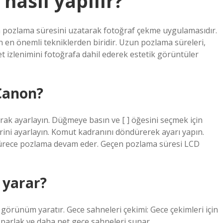
nasıl yapılır?
da pozlama süresini uzatarak fotoğraf çekme uygulamasıdır.
 en önemli tekniklerden biridir. Uzun pozlama süreleri,
t izlenimini fotoğrafa dahil ederek estetik görüntüler
 Canon?
k ayarlayın. Düğmeye basın ve [ ] öğesini seçmek için
ini ayarlayın. Komut kadranını döndürerek ayarı yapın.
 sürece pozlama devam eder. Geçen pozlama süresi LCD
 yarar?
görünüm yaratır. Gece sahneleri çekimi: Gece çekimleri için
a parlak ve daha net gece sahneleri sunar.