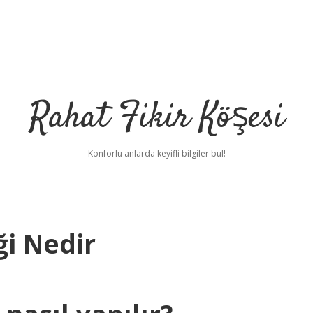
Rahat Fikir Köşesi
Konforlu anlarda keyifli bilgiler bul!
i Nedir