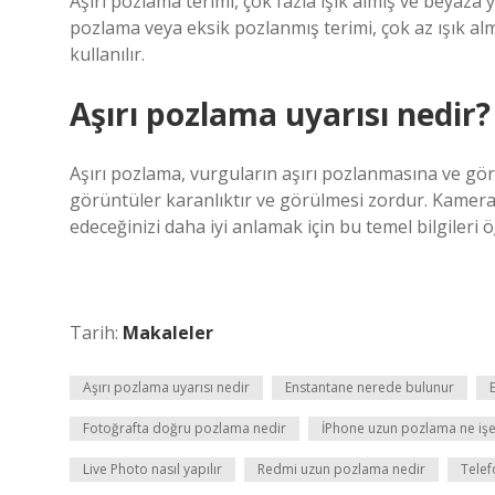
Aşırı pozlama terimi, çok fazla ışık almış ve beyaza 
pozlama veya eksik pozlanmış terimi, çok az ışık alm
kullanılır.
Aşırı pozlama uyarısı nedir?
Aşırı pozlama, vurguların aşırı pozlanmasına ve g
görüntüler karanlıktır ve görülmesi zordur. Kamera i
edeceğinizi daha iyi anlamak için bu temel bilgileri 
Tarih:
Makaleler
Aşırı pozlama uyarısı nedir
Enstantane nerede bulunur
Fotoğrafta doğru pozlama nedir
İPhone uzun pozlama ne işe
Live Photo nasıl yapılır
Redmi uzun pozlama nedir
Tele