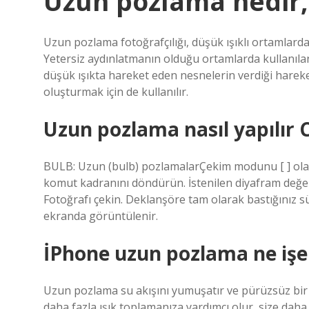
Uzun pozlama nedir, 
Uzun pozlama fotoğrafçılığı, düşük ışıklı ortamlar
Yetersiz aydınlatmanın olduğu ortamlarda kullanılan
düşük ışıkta hareket eden nesnelerin verdiği hareke
oluşturmak için de kullanılır.
Uzun pozlama nasıl yapılır
BULB: Uzun (bulb) pozlamalarÇekim modunu [ ] olara
komut kadranını döndürün. İstenilen diyafram değer
Fotoğrafı çekin. Deklanşöre tam olarak bastığınız
ekranda görüntülenir.
İPhone uzun pozlama ne işe
Uzun pozlama su akışını yumuşatır ve pürüzsüz bir 
daha fazla ışık toplamanıza yardımcı olur, size dah