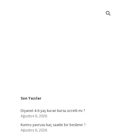
Sidebar
Son Yazılar
ilbet yeni giriş
ilbet yeni giriş
grandoperabet
betexp
Diyanet 4-6 yaş kuran kursu ücretli mi ?
Ağustos 6, 2026
Kumru yavrusu kaç saatte bir beslenir ?
Ağustos 6, 2026