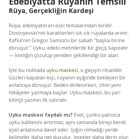
Edebiyatta Rüyanın Temsili
Rüya, Gerçekliğin Kardeşi
Rüya, edebiyatın en eski temalarından biridir.
Dostoyevski’nin karakterleri sık sık rüyalarda arınır,
Kafka’nın Gregor Samsa’sı bir sabah “başka birine
dönüşür.” Uyku, edebi metinlerde bir geçiş kapısıdır
— kimliğin çözülüp yeniden şekillendiği bir alan.
İşte bu noktada
uyku maskesi
, o geçişin ritüelidir.
Gözleri kapatan kişi, rüyanın eşiğinde bekleyen bir
anlatıcıya dönüşür. Beden dinlenirken, zihin yeni
hikâyeler yazmaya başlar. Uyku maskesi, bu yarı
bilinçli yazının ilk satırıdır.
Uyku maskesi faydalı mı?
Evet, çünkü yalnızca
uyku kalitesini artırmaz; aynı zamanda bireyi kendi
içsel anlatısına davet eder. Işığın olmadığı yerde
kelimeler daha net duyulur, imgeler daha derin olur.