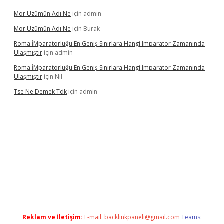
Mor Üzümün Adı Ne
için
admin
Mor Üzümün Adı Ne
için
Burak
Roma İMparatorluğu En Geniş Sınırlara Hangi Imparator Zamanında
Ulaşmıştır
için
admin
Roma İMparatorluğu En Geniş Sınırlara Hangi Imparator Zamanında
Ulaşmıştır
için
Nil
Tse Ne Demek Tdk
için
admin
r
Reklam ve İletişim:
E-mail:
backlinkpaneli@gmail.com
Teams: