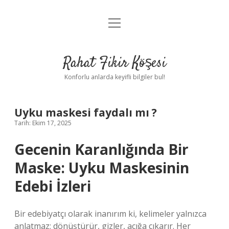
menüyü
Anasayfa
aç
Gizlilik Politikası
Rahat Fikir Köşesi
Yasal Uyarı
Konforlu anlarda keyifli bilgiler bul!
Hakkımızda
Uyku maskesi faydalı mı ?
Tarih: Ekim 17, 2025
Gecenin Karanlığında Bir
Maske: Uyku Maskesinin
Edebi İzleri
Bir edebiyatçı olarak inanırım ki, kelimeler yalnızca
anlatmaz; dönüştürür, gizler, açığa çıkarır. Her