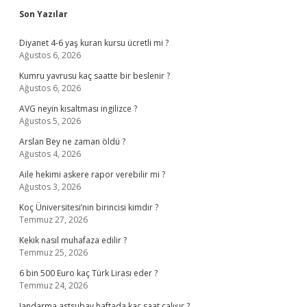
Sidebar
Son Yazılar
Diyanet 4-6 yaş kuran kursu ücretli mi ?
Ağustos 6, 2026
Kumru yavrusu kaç saatte bir beslenir ?
Ağustos 6, 2026
AVG neyin kısaltması ingilizce ?
Ağustos 5, 2026
Arslan Bey ne zaman öldü ?
Ağustos 4, 2026
Aile hekimi askere rapor verebilir mi ?
Ağustos 3, 2026
Koç Üniversitesi’nin birincisi kimdir ?
Temmuz 27, 2026
Kekik nasıl muhafaza edilir ?
Temmuz 25, 2026
6 bin 500 Euro kaç Türk Lirası eder ?
Temmuz 24, 2026
Jandarma astsubay haftada kaç saat çalışır ?