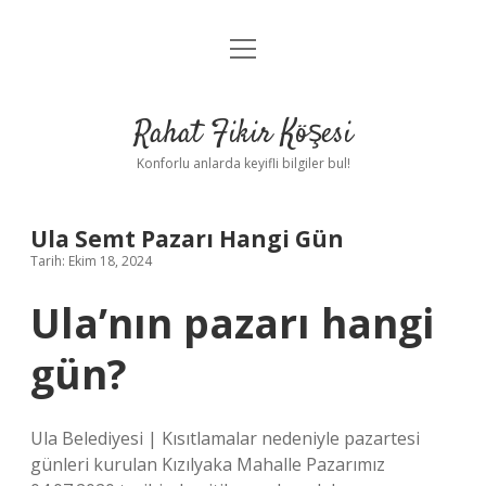
menüyü
Anasayfa
aç
Gizlilik Politikası
Rahat Fikir Köşesi
Yasal Uyarı
Konforlu anlarda keyifli bilgiler bul!
Hakkımızda
Ula Semt Pazarı Hangi Gün
Tarih: Ekim 18, 2024
Ula’nın pazarı hangi
gün?
Ula Belediyesi | Kısıtlamalar nedeniyle pazartesi
günleri kurulan Kızılyaka Mahalle Pazarımız