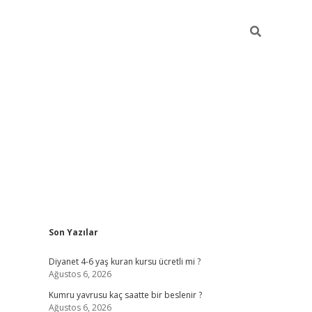
Sidebar
Son Yazılar
ilbet yeni giriş
ilbet yeni giriş
grandoperabet
betex
Diyanet 4-6 yaş kuran kursu ücretli mi ?
Ağustos 6, 2026
Kumru yavrusu kaç saatte bir beslenir ?
Ağustos 6, 2026