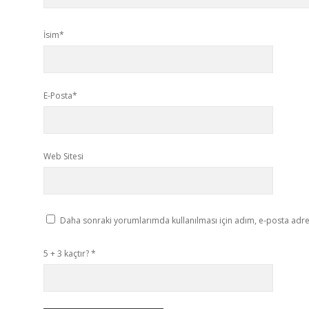
İsim*
E-Posta*
Web Sitesi
Daha sonraki yorumlarımda kullanılması için adım, e-posta adres
5 + 3 kaçtır?
*