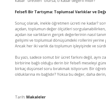
kadar “üretken” olursa, o kadar değerli midir?
Felsefi Bir Tartışma: Toplumsal Varlıklar ve Değ
Sonuç olarak, inekle öğretmen ücreti ne kadar? sorusu
açıdan, toplumun değer ölçütleri sorgulanabilirken, e
açıdan ise varlıkların gerçek değerlerinin nasıl tan
gelişimi ve toplumsal dönüşümdeki rollerini yerine ge
Ancak her iki varlık da toplumun işleyişinde ve sürd
Bu yazı, sadece somut bir ücret farkını değil, aynı z
birbirine bağlı olduğu derin bir felsefi meseleyi g
birkaç düşünsel soru bırakmak istiyorum: Bir öğret
olduklarına mı bağlıdır? Yoksa bu değer, daha derin, 
Tarih:
Makaleler