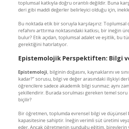
toplumsal katkıyla doğru orantılı değildir. Buna karşı
deri gibi maddi değerler belirleyici olduğu için, ine
Bu noktada etik bir soruyla karşılaşırız: Toplumsal 
refahını arttırma noktasındaki katkısı, bir ineğin 
bulur? Etik açıdan, toplumsal adalet ve eşitlik, bu 
gerektiğini hatırlatıyor.
Epistemolojik Perspektiften: Bilgi v
Epistemoloji
, bilginin doğasını, kaynaklarını ve sın
kadar?” sorusu, bilgi ve değer arasındaki ilişkiyi 
öğrencilere sadece akademik bilgi sunmaz; aynı zama
şekillendirir. Burada sorulması gereken temel soru ş
biçilir?
Bir öğretmen, toplumda evrensel bilgi ve düşünsel be
kapasitesine sahiptir. İneğin verimli süt üretimi ve
eder. Ancak öğretmenin sunduğu eğitim, bireylerin y