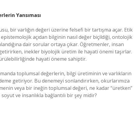
erlerin Yansıması
, bir varlığın değeri üzerine felsefi bir tartışma açar. Etik
pistemolojik açıdan bilginin nasıl değer biçildiği, ontolojik
ımlandığına dair sorular ortaya çıkar. Öğretmenler, insan
tirirken, inekler biyolojik üretim ile hayati önemi taşırlar.
ürülebilirliğinde hayati öneme sahiptir.
amanda toplumsal değerlerin, bilgi üretiminin ve varlıkların
ündeme getiriyor. Bu denemeyi sonlandırırken, okurlarımıza
menin veya bir ineğin toplumsal değeri, ne kadar “üretken”
soyut ve insanlıkla bağlantılı bir şey midir?