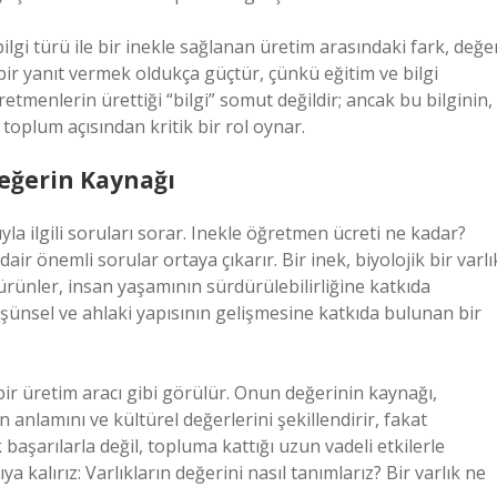
lgi türü ile bir inekle sağlanan üretim arasındaki fark, değe
bir yanıt vermek oldukça güçtür, çünkü eğitim ve bilgi
ğretmenlerin ürettiği “bilgi” somut değildir; ancak bu bilginin,
oplum açısından kritik bir rol oynar.
Değerin Kaynağı
ıyla ilgili soruları sorar. Inekle öğretmen ücreti ne kadar?
ir önemli sorular ortaya çıkarır. Bir inek, biyolojik bir varlı
 ürünler, insan yaşamının sürdürülebilirliğine katkıda
ünsel ve ahlaki yapısının gelişmesine katkıda bulunan bir
bir üretim aracı gibi görülür. Onun değerinin kaynağı,
n anlamını ve kültürel değerlerini şekillendirir, fakat
başarılarla değil, topluma kattığı uzun vadeli etkilerle
a kalırız: Varlıkların değerini nasıl tanımlarız? Bir varlık ne