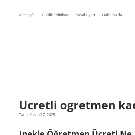
Anasayfa
Gizlilik Politikası
Yasal Uyarı
Hakkımızda
Ucretli ogretmen kac
Tarih: Kasım 17, 2025
Inekle Öğretmen Ücreti Ne K