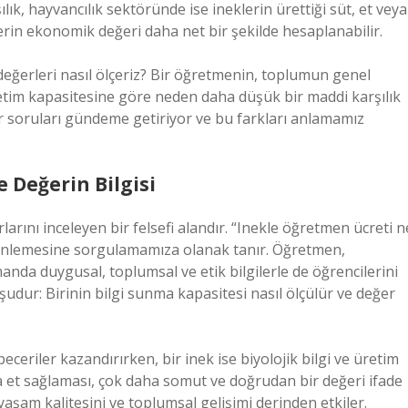
lık, hayvancılık sektöründe ise ineklerin ürettiği süt, et veya
klerin ekonomik değeri daha net bir şekilde hesaplanabilir.
değerleri nasıl ölçeriz? Bir öğretmenin, toplumun genel
üretim kapasitesine göre neden daha düşük bir maddi karşılık
tür soruları gündeme getiriyor ve bu farkları anlamamız
e Değerin Bilgisi
ırlarını inceleyen bir felsefi alandır. “Inekle öğretmen ücreti n
derinlemesine sorgulamamıza olanak tanır. Öğretmen,
nda duygusal, toplumsal ve etik bilgilerle de öğrencilerini
udur: Birinin bilgi sunma kapasitesi nasıl ölçülür ve değer
ceriler kazandırırken, bir inek ise biyolojik bilgi ve üretim
ya et sağlaması, çok daha somut ve doğrudan bir değeri ifade
aşam kalitesini ve toplumsal gelişimi derinden etkiler.