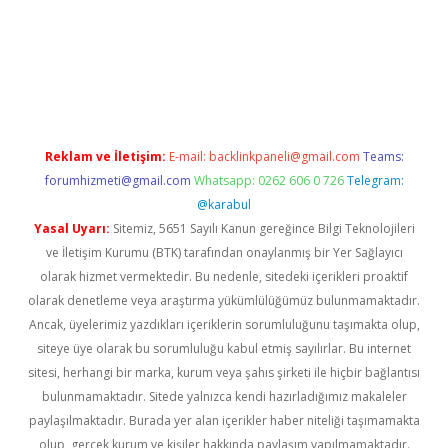
texper
Reklam ve İletişim:
E-mail:
backlinkpaneli@gmail.com
Teams:
forumhizmeti@gmail.com
Whatsapp: 0262 606 0 726
Telegram:
@karabul
Yasal Uyarı:
Sitemiz, 5651 Sayılı Kanun gereğince Bilgi Teknolojileri
ve İletişim Kurumu (BTK) tarafından onaylanmış bir Yer Sağlayıcı
olarak hizmet vermektedir. Bu nedenle, sitedeki içerikleri proaktif
olarak denetleme veya araştırma yükümlülüğümüz bulunmamaktadır.
Ancak, üyelerimiz yazdıkları içeriklerin sorumluluğunu taşımakta olup,
siteye üye olarak bu sorumluluğu kabul etmiş sayılırlar. Bu internet
sitesi, herhangi bir marka, kurum veya şahıs şirketi ile hiçbir bağlantısı
bulunmamaktadır. Sitede yalnızca kendi hazırladığımız makaleler
paylaşılmaktadır. Burada yer alan içerikler haber niteliği taşımamakta
olup, gerçek kurum ve kişiler hakkında paylaşım yapılmamaktadır.