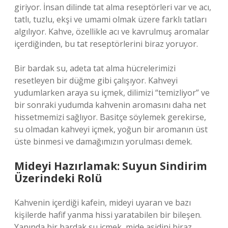
giriyor. İnsan dilinde tat alma reseptörleri var ve acı,
tatlı, tuzlu, ekşi ve umami olmak üzere farklı tatları
algılıyor. Kahve, özellikle acı ve kavrulmuş aromalar
içerdiğinden, bu tat reseptörlerini biraz yoruyor.
Bir bardak su, adeta tat alma hücrelerimizi
resetleyen bir düğme gibi çalışıyor. Kahveyi
yudumlarken araya su içmek, dilimizi “temizliyor” ve
bir sonraki yudumda kahvenin aromasını daha net
hissetmemizi sağlıyor. Basitçe söylemek gerekirse,
su olmadan kahveyi içmek, yoğun bir aromanın üst
üste binmesi ve damağımızın yorulması demek.
Mideyi Hazırlamak: Suyun Sindirim
Üzerindeki Rolü
Kahvenin içerdiği kafein, mideyi uyaran ve bazı
kişilerde hafif yanma hissi yaratabilen bir bileşen.
Yanında bir bardak su içmek, mide asidini biraz