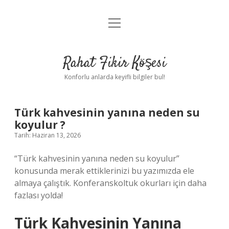
menüyü
Anasayfa
aç
Gizlilik Politikası
Rahat Fikir Köşesi
Yasal Uyarı
Konforlu anlarda keyifli bilgiler bul!
Hakkımızda
Türk kahvesinin yanına neden su
koyulur ?
Tarih: Haziran 13, 2026
“Türk kahvesinin yanına neden su koyulur”
konusunda merak ettiklerinizi bu yazımızda ele
almaya çalıştık. Konferanskoltuk okurları için daha
fazlası yolda!
Türk Kahvesinin Yanına