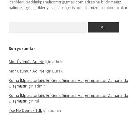
içerikleri,
backlinkpanelicomtr@gmail.com
adresine bildirmeniz
halinde, ilgili içerikler yasal süre içerisinde sitemizden kaldırılacaktır.
Arama
Son yorumlar
Mor Üzümün Adı Ne
için
admin
Mor Üzümün Adı Ne
için
Burak
Roma İMparatorluğu En Geniş Sınırlara Hangi Imparator Zamanında
Ulaşmıştır
için
admin
Roma İMparatorluğu En Geniş Sınırlara Hangi Imparator Zamanında
Ulaşmıştır
için
Nil
Tse Ne Demek Tdk
için
admin