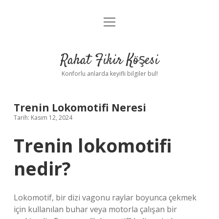
menüyü
Anasayfa
aç
Gizlilik Politikası
Rahat Fikir Köşesi
Yasal Uyarı
Konforlu anlarda keyifli bilgiler bul!
Hakkımızda
Trenin Lokomotifi Neresi
Tarih: Kasım 12, 2024
Trenin lokomotifi
nedir?
Lokomotif, bir dizi vagonu raylar boyunca çekmek
için kullanılan buhar veya motorla çalışan bir