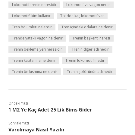
Lokomotif trenin neresidir
Lokomotif ve vagon nedir
Lokomotifi kim kullanır
Tcddde kaç lokomotif var
Tren bölümleri nelerdir
Tren içindeki odalara ne denir
Trende yataklı vagon ne denir
Trenin başkenti neresi
Trenin bekleme yeri neresidir
Trenin diğer adı nedir
Trenin kaptanına ne denir
Trenin lokomotifi nedir
Trenin ön kısmına ne denir
Trenin şoförünün adı nedir
Önceki Yazı
1 M2 Ye Kaç Adet 25 Lik Bims Gider
Sonraki Yazı
Varolmaya Nasıl Yazılır