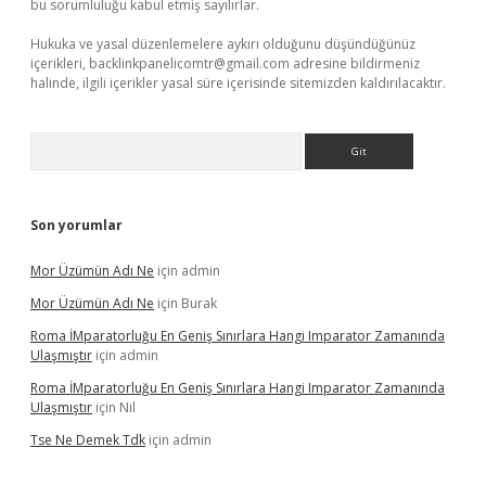
bu sorumluluğu kabul etmiş sayılırlar.
Hukuka ve yasal düzenlemelere aykırı olduğunu düşündüğünüz
içerikleri,
backlinkpanelicomtr@gmail.com
adresine bildirmeniz
halinde, ilgili içerikler yasal süre içerisinde sitemizden kaldırılacaktır.
Arama
Son yorumlar
Mor Üzümün Adı Ne
için
admin
Mor Üzümün Adı Ne
için
Burak
Roma İMparatorluğu En Geniş Sınırlara Hangi Imparator Zamanında
Ulaşmıştır
için
admin
Roma İMparatorluğu En Geniş Sınırlara Hangi Imparator Zamanında
Ulaşmıştır
için
Nil
Tse Ne Demek Tdk
için
admin