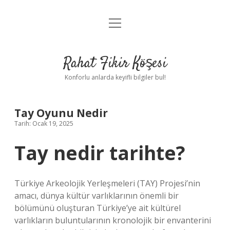
menüyü
Anasayfa
aç
Gizlilik Politikası
Rahat Fikir Köşesi
Yasal Uyarı
Konforlu anlarda keyifli bilgiler bul!
Hakkımızda
Tay Oyunu Nedir
Tarih: Ocak 19, 2025
Tay nedir tarihte?
Türkiye Arkeolojik Yerleşmeleri (TAY) Projesi’nin
amacı, dünya kültür varlıklarının önemli bir
bölümünü oluşturan Türkiye’ye ait kültürel
varlıkların buluntularının kronolojik bir envanterini