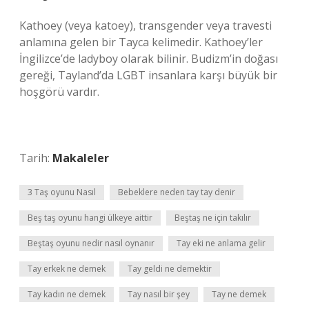
Kathoey (veya katoey), transgender veya travesti
anlamına gelen bir Tayca kelimedir. Kathoey’ler
İngilizce’de ladyboy olarak bilinir. Budizm’in doğası
gereği, Tayland’da LGBT insanlara karşı büyük bir
hoşgörü vardır.
Tarih:
Makaleler
3 Taş oyunu Nasıl
Bebeklere neden tay tay denir
Beş taş oyunu hangi ülkeye aittir
Beştaş ne için takılır
Beştaş oyunu nedir nasıl oynanır
Tay eki ne anlama gelir
Tay erkek ne demek
Tay geldi ne demektir
Tay kadın ne demek
Tay nasıl bir şey
Tay ne demek