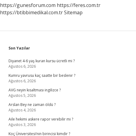
https://gunesforum.com
https://feres.com.tr
https://btibbimedikal.com.tr
Sitemap
Sidebar
Son Yazılar
Diyanet 4-6 yaş kuran kursu ücretli mi ?
Ağustos 6, 2026
Kumru yavrusu kaç saatte bir beslenir ?
Ağustos 6, 2026
AVG neyin kısaltması ingilizce ?
Ağustos 5, 2026
Arslan Bey ne zaman öldü ?
Ağustos 4, 2026
Aile hekimi askere rapor verebilir mi ?
Ağustos 3, 2026
Koç Üniversitesi’nin birincisi kimdir ?