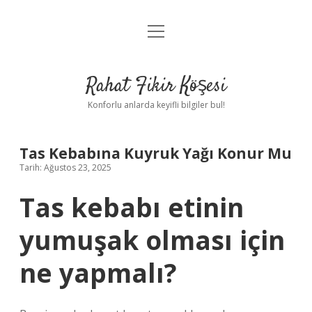
menüyü
Anasayfa
aç
Gizlilik Politikası
Rahat Fikir Köşesi
Yasal Uyarı
Konforlu anlarda keyifli bilgiler bul!
Hakkımızda
Tas Kebabına Kuyruk Yağı Konur Mu
Tarih: Ağustos 23, 2025
Tas kebabı etinin
yumuşak olması için
ne yapmalı?