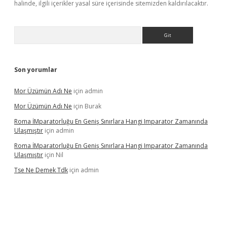
halinde, ilgili içerikler yasal süre içerisinde sitemizden kaldırılacaktır.
Arama
Son yorumlar
Mor Üzümün Adı Ne
için
admin
Mor Üzümün Adı Ne
için
Burak
Roma İMparatorluğu En Geniş Sınırlara Hangi Imparator Zamanında
Ulaşmıştır
için
admin
Roma İMparatorluğu En Geniş Sınırlara Hangi Imparator Zamanında
Ulaşmıştır
için
Nil
Tse Ne Demek Tdk
için
admin