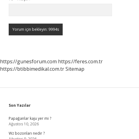
https://gunesforum.com
https://feres.com.tr
https://btibbimedikal.com.tr
Sitemap
Sidebar
Son Yazılar
Papağanlar kaju yer mi ?
Ağustos 10, 2026
Wz bozonları nedir ?
Ağustos 9, 2026