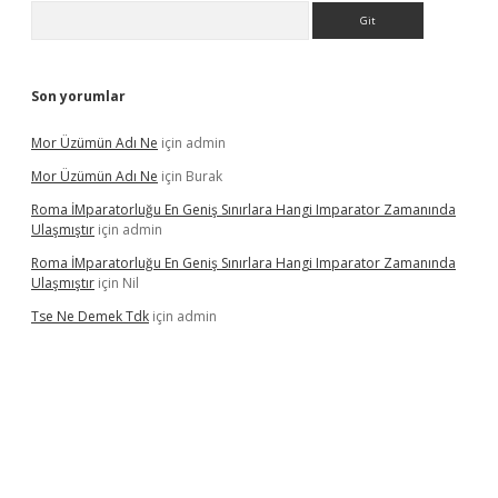
Arama
Son yorumlar
Mor Üzümün Adı Ne
için
admin
Mor Üzümün Adı Ne
için
Burak
Roma İMparatorluğu En Geniş Sınırlara Hangi Imparator Zamanında
Ulaşmıştır
için
admin
Roma İMparatorluğu En Geniş Sınırlara Hangi Imparator Zamanında
Ulaşmıştır
için
Nil
Tse Ne Demek Tdk
için
admin
er