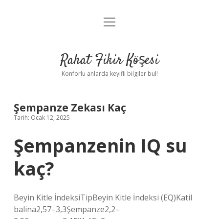
menüyü
Anasayfa
aç
Gizlilik Politikası
Rahat Fikir Köşesi
Yasal Uyarı
Konforlu anlarda keyifli bilgiler bul!
Hakkımızda
Şempanze Zekası Kaç
Tarih: Ocak 12, 2025
Şempanzenin IQ su
kaç?
Beyin Kitle İndeksiTipBeyin Kitle İndeksi (EQ)Katil
balina2,57–3,3Şempanze2,2–