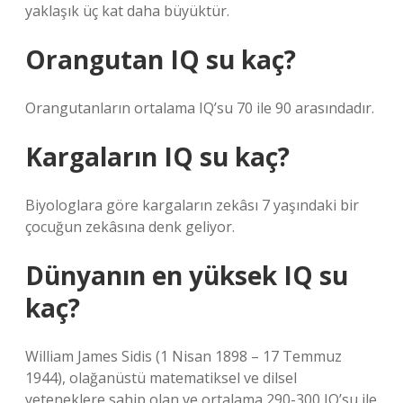
yaklaşık üç kat daha büyüktür.
Orangutan IQ su kaç?
Orangutanların ortalama IQ’su 70 ile 90 arasındadır.
Kargaların IQ su kaç?
Biyologlara göre kargaların zekâsı 7 yaşındaki bir
çocuğun zekâsına denk geliyor.
Dünyanın en yüksek IQ su
kaç?
William James Sidis (1 Nisan 1898 – 17 Temmuz
1944), olağanüstü matematiksel ve dilsel
yeteneklere sahip olan ve ortalama 290-300 IQ’su ile