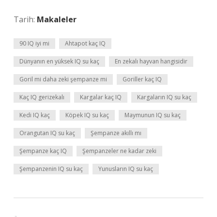
Tarih:
Makaleler
90 IQ iyi mi
Ahtapot kaç IQ
Dünyanın en yüksek IQ su kaç
En zekalı hayvan hangisidir
Goril mi daha zeki şempanze mi
Goriller kaç IQ
Kaç IQ gerizekalı
Kargalar kaç IQ
Kargaların IQ su kaç
Kedi IQ kaç
Köpek IQ su kaç
Maymunun IQ su kaç
Orangutan IQ su kaç
Şempanze akıllı mı
Şempanze kaç IQ
Şempanzeler ne kadar zeki
Şempanzenin IQ su kaç
Yunusların IQ su kaç