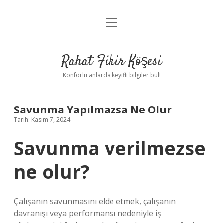
menüyü
Anasayfa
aç
Gizlilik Politikası
Rahat Fikir Köşesi
Yasal Uyarı
Konforlu anlarda keyifli bilgiler bul!
Hakkımızda
Savunma Yapılmazsa Ne Olur
Tarih: Kasım 7, 2024
Savunma verilmezse
ne olur?
Çalışanın savunmasını elde etmek, çalışanın
davranışı veya performansı nedeniyle iş