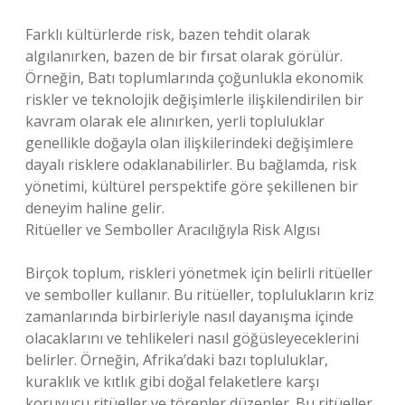
Farklı kültürlerde risk, bazen tehdit olarak
algılanırken, bazen de bir fırsat olarak görülür.
Örneğin, Batı toplumlarında çoğunlukla ekonomik
riskler ve teknolojik değişimlerle ilişkilendirilen bir
kavram olarak ele alınırken, yerli topluluklar
genellikle doğayla olan ilişkilerindeki değişimlere
dayalı risklere odaklanabilirler. Bu bağlamda, risk
yönetimi, kültürel perspektife göre şekillenen bir
deneyim haline gelir.
Ritüeller ve Semboller Aracılığıyla Risk Algısı
Birçok toplum, riskleri yönetmek için belirli ritüeller
ve semboller kullanır. Bu ritüeller, toplulukların kriz
zamanlarında birbirleriyle nasıl dayanışma içinde
olacaklarını ve tehlikeleri nasıl göğüsleyeceklerini
belirler. Örneğin, Afrika’daki bazı topluluklar,
kuraklık ve kıtlık gibi doğal felaketlere karşı
koruyucu ritüeller ve törenler düzenler. Bu ritüeller,