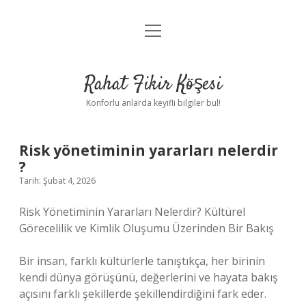
menüyü
Anasayfa
aç
Gizlilik Politikası
Rahat Fikir Köşesi
Yasal Uyarı
Konforlu anlarda keyifli bilgiler bul!
Hakkımızda
Risk yönetiminin yararları nelerdir
?
Tarih: Şubat 4, 2026
Risk Yönetiminin Yararları Nelerdir? Kültürel
Görecelilik ve Kimlik Oluşumu Üzerinden Bir Bakış
Bir insan, farklı kültürlerle tanıştıkça, her birinin
kendi dünya görüşünü, değerlerini ve hayata bakış
açısını farklı şekillerde şekillendirdiğini fark eder.