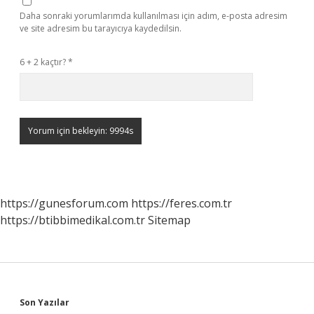
Daha sonraki yorumlarımda kullanılması için adım, e-posta adresim
ve site adresim bu tarayıcıya kaydedilsin.
6 + 2 kaçtır?
*
https://gunesforum.com
https://feres.com.tr
https://btibbimedikal.com.tr
Sitemap
Sidebar
Son Yazılar