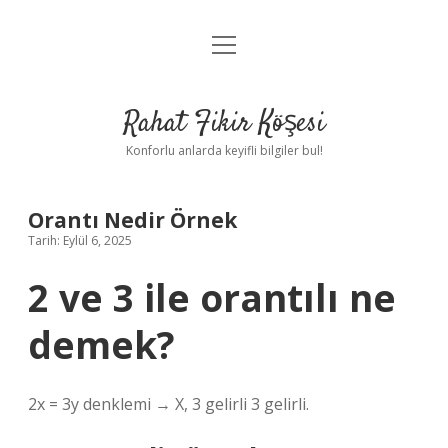
menüyü
Anasayfa
aç
Gizlilik Politikası
Rahat Fikir Köşesi
Yasal Uyarı
Konforlu anlarda keyifli bilgiler bul!
Hakkımızda
Orantı Nedir Örnek
Tarih: Eylül 6, 2025
2 ve 3 ile orantılı ne
demek?
2x = 3y denklemi → X, 3 gelirli 3 gelirli.