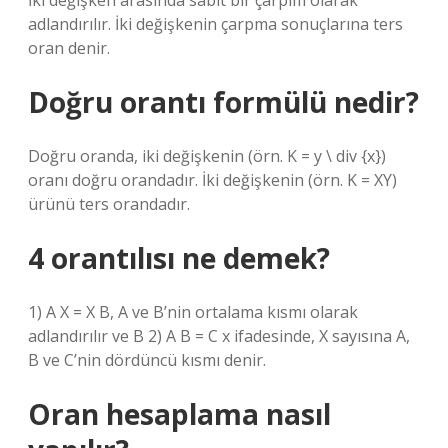
İki değişken arasında sabit bir çarpım olarak
adlandırılır. İki değişkenin çarpma sonuçlarına ters
oran denir.
Doğru orantı formülü nedir?
Doğru oranda, iki değişkenin (örn. K = y \ div {x})
oranı doğru orandadır. İki değişkenin (örn. K = XY)
ürünü ters orandadır.
4 orantılısı ne demek?
1) A X = X B, A ve B’nin ortalama kısmı olarak
adlandırılır ve B 2) A B = C x ifadesinde, X sayısına A,
B ve C’nin dördüncü kısmı denir.
Oran hesaplama nasıl