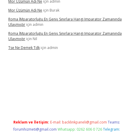
Mor Üzümün Adı Ne
için
admin
Mor Üzümün Adı Ne
için
Burak
Roma İMparatorluğu En Geniş Sınırlara Hangi Imparator Zamanında
Ulaşmıştır
için
admin
Roma İMparatorluğu En Geniş Sınırlara Hangi Imparator Zamanında
Ulaşmıştır
için
Nil
Tse Ne Demek Tdk
için
admin
exper
Reklam ve İletişim:
E-mail:
backlinkpaneli@gmail.com
Teams:
forumhizmeti@gmail.com
Whatsapp: 0262 606 0 726
Telegram: