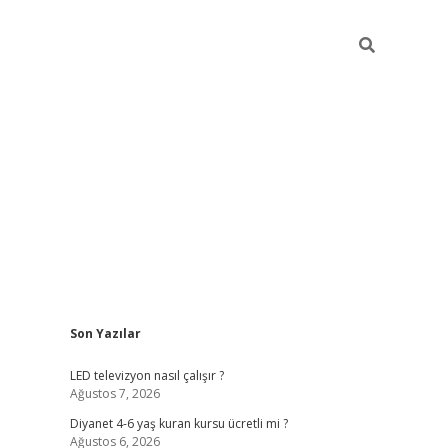
Sidebar
Son Yazılar
ilbet yeni giriş
ilbet yeni giriş
grandoperabet
betexpe
LED televizyon nasıl çalışır ?
Ağustos 7, 2026
Diyanet 4-6 yaş kuran kursu ücretli mi ?
Ağustos 6, 2026