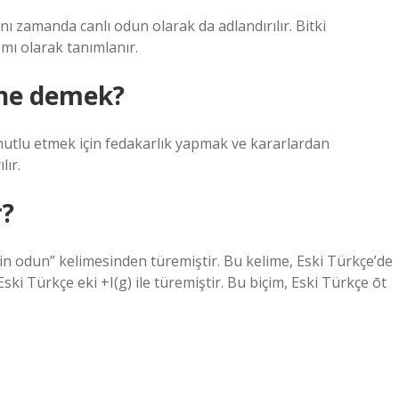
ynı zamanda canlı odun olarak da adlandırılır. Bitki
ısmı olarak tanımlanır.
ne demek?
utlu etmek için fedakarlık yapmak ve kararlardan
ır.
r?
in odun” kelimesinden türemiştir. Bu kelime, Eski Türkçe’de
ki Türkçe eki +I(g) ile türemiştir. Bu biçim, Eski Türkçe ōt