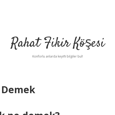
Rahat Fikir Köşesi
Konforlu anlarda keyifli bilgiler bul!
e Demek