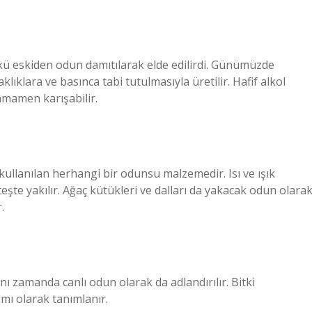
kü eskiden odun damıtılarak elde edilirdi. Günümüzde
ıklara ve basınca tabi tutulmasıyla üretilir. Hafif alkol
amamen karışabilir.
ullanılan herhangi bir odunsu malzemedir. Isı ve ışık
eşte yakılır. Ağaç kütükleri ve dalları da yakacak odun olara
.
ynı zamanda canlı odun olarak da adlandırılır. Bitki
ısmı olarak tanımlanır.