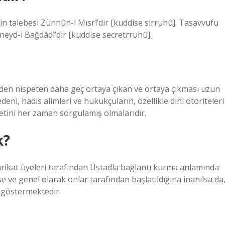
’in talebesi Zünnûn-i Mısrî’dir [kuddise sirruhû]. Tasavvufu
üneyd-i Bağdâdî’dir [kuddise secretrruhû].
lerden nispeten daha geç ortaya çıkan ve ortaya çıkması uzun
eni, hadis alimleri ve hukukçuların, özellikle dini otoriteleri
yetini her zaman sorgulamış olmalarıdır.
k?
arikat üyeleri tarafından Üstadla bağlantı kurma anlamında
lse ve genel olarak onlar tarafından başlatıldığına inanılsa da
 göstermektedir.