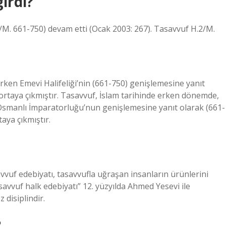
irdi?
M. 661-750) devam etti (Ocak 2003: 267). Tasavvuf H.2/M.
ken Emevi Halifeliği’nin (661-750) genişlemesine yanıt
ortaya çıkmıştır. Tasavvuf, İslam tarihinde erken dönemde,
. Osmanlı İmparatorluğu’nun genişlemesine yanıt olarak (661-
aya çıkmıştır.
avvuf edebiyatı, tasavvufla uğraşan insanların ürünlerini
savvuf halk edebiyatı” 12. yüzyılda Ahmed Yesevi ile
 disiplindir.
?