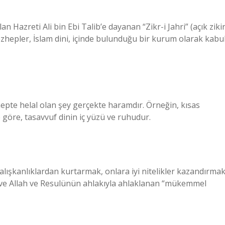
olan Hazreti Ali bin Ebi Talib’e dayanan “Zikr-i Jahri” (açık zikir
hepler, İslam dini, içinde bulunduğu bir kurum olarak kabu
epte helal olan şey gerçekte haramdır. Örneğin, kısas
 göre, tasavvuf dinin iç yüzü ve ruhudur.
alışkanlıklardan kurtarmak, onlara iyi nitelikler kazandırma
n ve Allah ve Resulünün ahlakıyla ahlaklanan “mükemmel