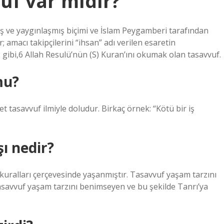
uf var mıdır?
ş ve yaygınlaşmış biçimi ve İslam Peygamberi tarafından
r; amacı takipçilerini “ihsan” adı verilen esaretin
 gibi,6 Allah Resulü’nün (S) Kuran’ını okumak olan tasavvuf.
mu?
tasavvuf ilmiyle doludur. Birkaç örnek: “Kötü bir iş
ı nedir?
i kuralları çerçevesinde yaşanmıştır. Tasavvuf yaşam tarzını
asavvuf yaşam tarzını benimseyen ve bu şekilde Tanrı’ya