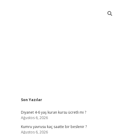
Sidebar
Son Yazılar
ilbet yeni giriş
ilbet yeni giriş
grandoperabet
betexpe
Diyanet 4-6 yaş kuran kursu ücretli mi ?
Ağustos 6, 2026
Kumru yavrusu kaç saatte bir beslenir ?
Ağustos 6, 2026