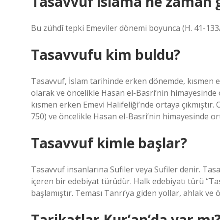
Tasavvuf islama ne zaman g
Bu zühdî tepki Emeviler dönemi boyunca (H. 41-133/
Tasavvufu kim buldu?
Tasavvuf, İslam tarihinde erken dönemde, kısmen er
olarak ve öncelikle Hasan el-Basri’nin himayesinde 
kısmen erken Emevi Halifeliği’nde ortaya çıkmıştır
750) ve öncelikle Hasan el-Basri’nin himayesinde ort
Tasavvuf kimle başlar?
Tasavvuf insanlarına Sufiler veya Sufiler denir. Tas
içeren bir edebiyat türüdür. Halk edebiyatı türü “Ta
başlamıştır. Teması Tanrı’ya giden yollar, ahlak ve öz
Tarikatlar Kur’an’da var mı