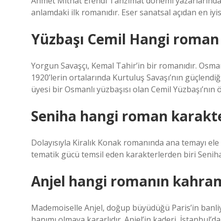
Ahmet Mithat Efendi Tanzimat dönemi yazarlarındandı
anlamdaki ilk romanıdır. Eser sanatsal açıdan en iyi
Yüzbaşı Cemil Hangi roman
Yorgun Savaşçı, Kemal Tahir’in bir romanıdır. Osma
1920’lerin ortalarında Kurtuluş Savaşı’nın güçlendiğ
üyesi bir Osmanlı yüzbaşısı olan Cemil Yüzbaşı’nın 
Seniha hangi roman karakte
Dolayısıyla Kiralık Konak romanında ana temayı ele 
tematik gücü temsil eden karakterlerden biri Seniha
Anjel hangi romanın kahra
Mademoiselle Anjel, doğup büyüdüğü Paris’in banliyöl
hanımı olmaya kararlıdır. Anjel’in kaderi, İstanbul’