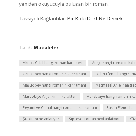
yeniden okuyucuyla buluşan bir roman.
Tavsiyeli Bağlantılar:
Bir Bölü Dört Ne Demek
Tarih:
Makaleler
Ahmet Celal hangi roman karakteri
Angel hangi romanın kah
Cemal bey hangi romanın kahramanı
Dehri Efendi hangi rom
Maşuk bey hangi romanın kahramanı
Matmazel Anjel hangi r
Mürebbiye Anjel kimin karakteri
Mürebbiye hangi romanın k
Peyami ve Cemal hangi romanın kahramanı
Rakım Efendi han
Şık kitabı ne anlatıyor
Şıpsevdi roman neyi anlatıyor
Yüz