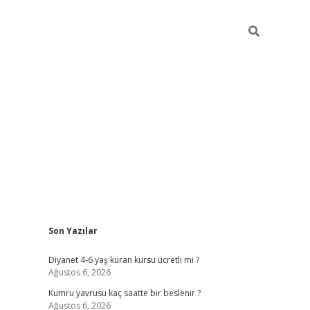
Sidebar
Son Yazılar
ilbet yeni giriş
ilbet yeni giriş
grandoperabet
be
Diyanet 4-6 yaş kuran kursu ücretli mi ?
Ağustos 6, 2026
Kumru yavrusu kaç saatte bir beslenir ?
Ağustos 6, 2026