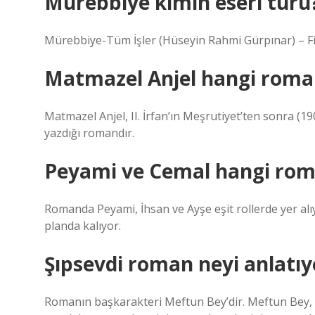
Mürebbiye kimin eseri türü
Mürebbiye-Tüm İşler (Hüseyin Rahmi Gürpınar) – Fi
Matmazel Anjel hangi roma
Matmazel Anjel, II. İrfan’ın Meşrutiyet’ten sonra (1
yazdığı romandır.
Peyami ve Cemal hangi ro
Romanda Peyami, İhsan ve Ayşe eşit rollerde yer alı
planda kalıyor.
Şıpsevdi roman neyi anlatıy
Romanın başkarakteri Meftun Bey’dir. Meftun Bey, y