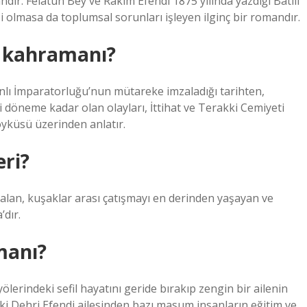
r. Felatun Bey ve Rakım Efendi 1875 yılında yazdığı Batılı
si olmasa da toplumsal sorunları işleyen ilginç bir romandır.
 kahramanı?
nlı İmparatorluğu’nun mütareke imzaladığı tarihten,
i döneme kadar olan olayları, İttihat ve Terakki Cemiyeti
öyküsü üzerinden anlatır.
ri?
alan, kuşaklar arası çatışmayı en derinden yaşayan ve
’dır.
manı?
erindeki sefil hayatını geride bırakıp zengin bir ailenin
daki Dehri Efendi ailesinden bazı masum insanların eğitim ve