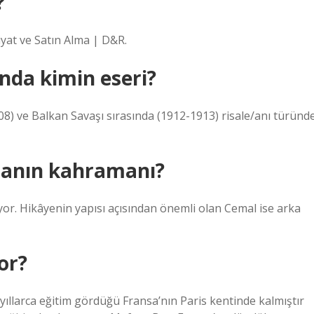
?
yat ve Satın Alma | D&R.
nda kimin eseri?
908) ve Balkan Savaşı sırasında (1912-1913) risale/anı türünd
manın kahramanı?
yor. Hikâyenin yapısı açısından önemli olan Cemal ise arka
or?
ıllarca eğitim gördüğü Fransa’nın Paris kentinde kalmıştır