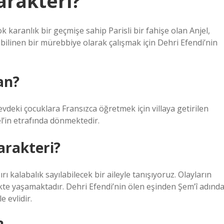
arakteri?
karanlık bir geçmişe sahip Parisli bir fahişe olan Anjel,
bilinen bir mürebbiye olarak çalışmak için Dehri Efendi’nin
an?
deki çocuklara Fransızca öğretmek için villaya getirilen
l’in etrafında dönmektedir.
arakteri?
alabalık sayılabilecek bir aileyle tanışıyoruz. Olayların
öşkte yaşamaktadır. Dehri Efendi’nin ölen eşinden Şem’î adınd
e evlidir.