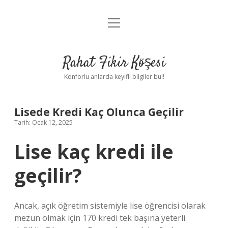
menüyü
Anasayfa
aç
Gizlilik Politikası
Rahat Fikir Köşesi
Yasal Uyarı
Konforlu anlarda keyifli bilgiler bul!
Hakkımızda
Lisede Kredi Kaç Olunca Geçilir
Tarih: Ocak 12, 2025
Lise kaç kredi ile
geçilir?
Ancak, açık öğretim sistemiyle lise öğrencisi olarak
mezun olmak için 170 kredi tek başına yeterli