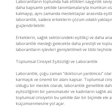
Laborantların toplumda hak ettikleri saygınlık seviye
daha kapsamlı şekilde tanımlamalarıyla mümkün olabi
kalmayıp, aynı zamanda meslektaşlar arasında eşitlik
laborantlık, sadece erkeklerin çözüm odaklı yaklaşım
güçlendirilebilir.
Erkeklerin, sağlık sektöründeki eşitlikçi ve daha an
laborantlık mesleği gelecekte daha prestijli ve toplu
laborantların işlevleri genişletilmeli ve tıbbi teşhisl
Toplumsal Cinsiyet Eşitsizliği ve Laborantlık
Laborantlık, çoğu zaman “doktorun yardımcısı” olar
karmaşık ve önemli bir alanı kapsar. Toplumsal cins
olduğu bir meslek olarak, laborantlık genellikle dah
eşitsizliğinin bir yansımasıdır ve kadınların sağlık al
toplumsal cinsiyetin bu şekilde dar bir biçimde ele 
küçümsenmesine yol açar.