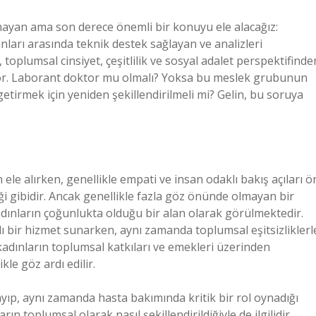
lmayan ama son derece önemli bir konuyu ele alacağız:
nları arasında teknik destek sağlayan ve analizleri
 toplumsal cinsiyet, çeşitlilik ve sosyal adalet perspektifinde
iyor. Laborant doktor mu olmalı? Yoksa bu meslek grubunun
etirmek için yeniden şekillendirilmeli mi? Gelin, bu soruya
 ele alırken, genellikle empati ve insan odaklı bakış açıları ö
ği gibidir. Ancak genellikle fazla göz önünde olmayan bir
ınların çoğunlukta olduğu bir alan olarak görülmektedir.
ı bir hizmet sunarken, aynı zamanda toplumsal eşitsizliklerl
kadınların toplumsal katkıları ve emekleri üzerinden
le göz ardı edilir.
yıp, aynı zamanda hasta bakımında kritik bir rol oynadığı
n toplumsal olarak nasıl şekillendirildiğiyle de ilgilidir.