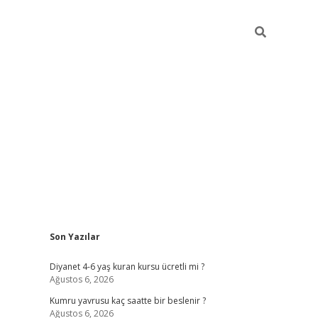
Sidebar
Son Yazılar
ilbet yeni giriş
ilbet yeni giriş
grandoperabet
betexper
Diyanet 4-6 yaş kuran kursu ücretli mi ?
Ağustos 6, 2026
Kumru yavrusu kaç saatte bir beslenir ?
Ağustos 6, 2026