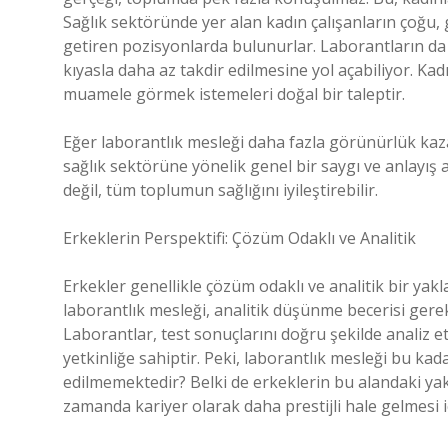
Sağlık sektöründe yer alan kadın çalışanların çoğu, g
getiren pozisyonlarda bulunurlar. Laborantların da
kıyasla daha az takdir edilmesine yol açabiliyor. Ka
muamele görmek istemeleri doğal bir taleptir.
Eğer laborantlık mesleği daha fazla görünürlük kaz
sağlık sektörüne yönelik genel bir saygı ve anlayış a
değil, tüm toplumun sağlığını iyileştirebilir.
Erkeklerin Perspektifi: Çözüm Odaklı ve Analitik
Erkekler genellikle çözüm odaklı ve analitik bir yakl
laborantlık mesleği, analitik düşünme becerisi gerekt
Laborantlar, test sonuçlarını doğru şekilde analiz e
yetkinliğe sahiptir. Peki, laborantlık mesleği bu k
edilmemektedir? Belki de erkeklerin bu alandaki yakl
zamanda kariyer olarak daha prestijli hale gelmesi iç