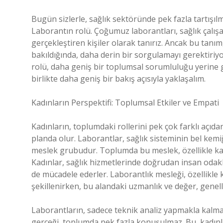
Bugün sizlerle, sağlık sektöründe pek fazla tartışı
Laborantın rolü. Çoğumuz laborantları, sağlık çalışa
gerçekleştiren kişiler olarak tanırız. Ancak bu tanım,
bakıldığında, daha derin bir sorgulamayı gerektir
rolü, daha geniş bir toplumsal sorumluluğu yerine g
birlikte daha geniş bir bakış açısıyla yaklaşalım.
Kadınların Perspektifi: Toplumsal Etkiler ve Empati
Kadınların, toplumdaki rollerini pek çok farklı açıdan
planda olur. Laborantlar, sağlık sisteminin bel kemi
meslek grubudur. Toplumda bu meslek, özellikle kad
Kadınlar, sağlık hizmetlerinde doğrudan insan odakl
de mücadele ederler. Laborantlık mesleği, özellikle 
şekillenirken, bu alandaki uzmanlık ve değer, genellik
Laborantların, sadece teknik analiz yapmakla kalma
gerçeği, toplumda pek fazla konuşulmaz. Bu, kadınları