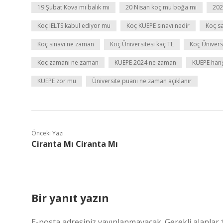
19 Şubat Kova mı balık mı
20 Nisan koç mu boğa mı
202
Koç IELTS kabul ediyor mu
Koç KUEPE sınavı nedir
Koç sa
Koç sınavı ne zaman
Koç Üniversitesi kaç TL
Koç Ünivers
Koç zamanı ne zaman
KUEPE 2024 ne zaman
KUEPE hang
KUEPE zor mu
Üniversite puanı ne zaman açıklanır
Önceki Yazı
Ciranta Mı Ciranta Mı
Bir yanıt yazın
E-posta adresiniz yayınlanmayacak.
Gerekli alanlar