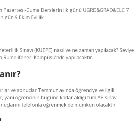
 Ekim Pazartesi-Cuma Derslerin ilk günü UGRD&GRAD&ELC 7
n gün 9 Ekim Evlilik.
 Yeterlilik Sınavı (KUEPE) nasıl ve ne zaman yapılacak? Seviye
’da Rumelifeneri Kampüsü’nde yapılacaktır.
anır?
lırlar ve sonuçlar Temmuz ayında öğrenciye ve ilgili
ir, yani öğrencinin bugüne kadar aldığı tüm AP sınav
onuçlarını telefonla öğrenmek de mümkün olacaktır.
?