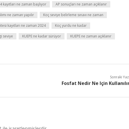
4 kayıtları ne zaman başlıyor
AP sonuçları ne zaman açıklanır
lımı ne zaman yapılır
Koç seviye belirleme sınavı ne zaman
itesi kayıtları ne zaman 2024
Koç yurdu ne kadar
i seviye
KUEPE ne kadar sürüyor
KUEPE ne zaman açıklanır
Sonraki Yaz
Fosfat Nedir Ne Için Kullanılı
*
ile işaretlenmişlerdir