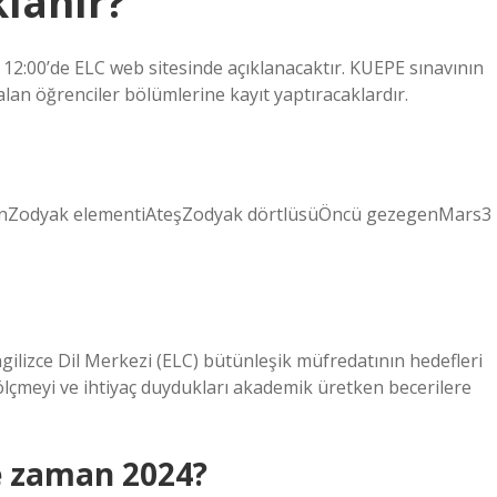
lanır?
2:00’de ELC web sitesinde açıklanacaktır. KUEPE sınavının
n öğrenciler bölümlerine kayıt yaptıracaklardır.
isanZodyak elementiAteşZodyak dörtlüsüÖncü gezegenMars3
 İngilizce Dil Merkezi (ELC) bütünleşik müfredatının hedefleri
ni ölçmeyi ve ihtiyaç duydukları akademik üretken becerilere
ne zaman 2024?