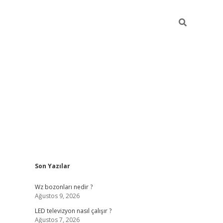
Sidebar
Son Yazılar
ilbet yeni giriş
ilbet yeni giriş
grandoperabet
betexper
Wz bozonları nedir ?
Ağustos 9, 2026
LED televizyon nasıl çalışır ?
Ağustos 7, 2026