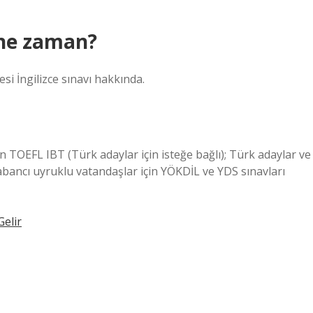
 ne zaman?
si İngilizce sınavı hakkında.
n TOEFL IBT (Türk adaylar için isteğe bağlı); Türk adaylar ve
abancı uyruklu vatandaşlar için YÖKDİL ve YDS sınavları
elir