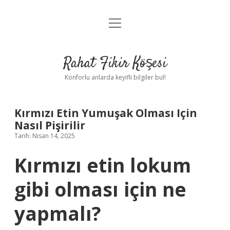
menüyü
Anasayfa
aç
Gizlilik Politikası
Rahat Fikir Köşesi
Yasal Uyarı
Konforlu anlarda keyifli bilgiler bul!
Hakkımızda
Kırmızı Etin Yumuşak Olması Için
Nasıl Pişirilir
Tarih: Nisan 14, 2025
Kırmızı etin lokum
gibi olması için ne
yapmalı?