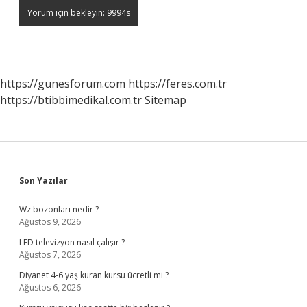
https://gunesforum.com
https://feres.com.tr
https://btibbimedikal.com.tr
Sitemap
Sidebar
Son Yazılar
Wz bozonları nedir ?
Ağustos 9, 2026
LED televizyon nasıl çalışır ?
Ağustos 7, 2026
Diyanet 4-6 yaş kuran kursu ücretli mi ?
Ağustos 6, 2026