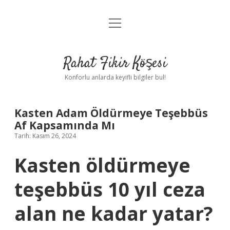
menüyü
Anasayfa
aç
Gizlilik Politikası
Rahat Fikir Köşesi
Yasal Uyarı
Konforlu anlarda keyifli bilgiler bul!
Hakkımızda
Kasten Adam Öldürmeye Teşebbüs
Af Kapsamında Mı
Tarih: Kasım 26, 2024
Kasten öldürmeye
teşebbüs 10 yıl ceza
alan ne kadar yatar?