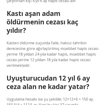
çarptırılan kişi 4 yıl 6 ay hapis cezası alır.
Kastı aşan adam
öldürmenin cezası kaç
yıldır?
Kasten öldürme suçunda faile, haksız tahrikin
derecesine göre ağırlaştırılmış müebbet hapis cezası
yerine 18 yıldan 24 yıla kadar hapis, müebbet hapis
cezası yerine 12 yıldan 18 yıla kadar hapis cezası
verilmektedir.
Uyuşturucudan 12 yıl 6 ay
ceza alan ne kadar yatar?
Uygulama hesabı ise şu şekilde; 12×12+6 = 150 ay.
150.3/4 = 112.5 ay. Yani bu kişi 37 yaşında.