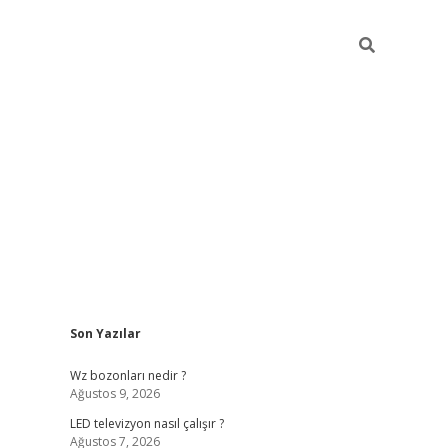
Sidebar
Son Yazılar
ilbet yeni giriş
ilbet yeni giriş
grandoperabet
betexp
Wz bozonları nedir ?
Ağustos 9, 2026
LED televizyon nasıl çalışır ?
Ağustos 7, 2026