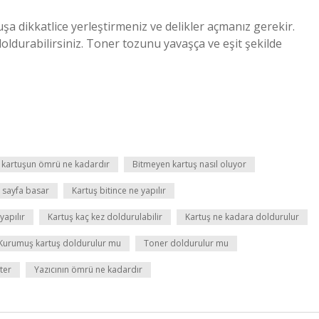
şa dikkatlice yerleştirmeniz ve delikler açmanız gerekir.
oldurabilirsiniz. Toner tozunu yavaşça ve eşit şekilde
r kartuşun ömrü ne kadardır
Bitmeyen kartuş nasıl oluyor
 sayfa basar
Kartuş bitince ne yapılır
apılır
Kartuş kaç kez doldurulabilir
Kartuş ne kadara doldurulur
Kurumuş kartuş doldurulur mu
Toner doldurulur mu
ter
Yazıcının ömrü ne kadardır