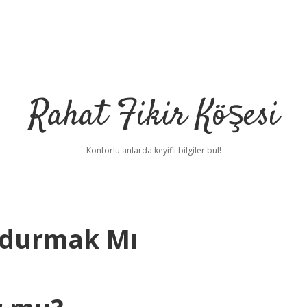
Rahat Fikir Köşesi
Konforlu anlarda keyifli bilgiler bul!
ldurmak Mı