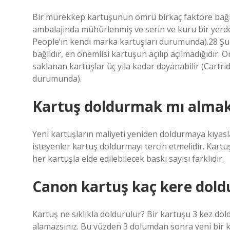
Bir mürekkep kartuşunun ömrü birkaç faktöre bağlıdı
ambalajında ​​mühürlenmiş ve serin ve kuru bir yerde
People’ın kendi marka kartuşları durumunda).28 Ş
bağlıdır, en önemlisi kartuşun açılıp açılmadığıdır. 
saklanan kartuşlar üç yıla kadar dayanabilir (Cartr
durumunda).
Kartuş doldurmak mı almak
Yeni kartuşların maliyeti yeniden doldurmaya kıyas
isteyenler kartuş doldurmayı tercih etmelidir. Kartu
her kartuşla elde edilebilecek baskı sayısı farklıdır.
Canon kartuş kaç kere dold
Kartuş ne sıklıkla doldurulur? Bir kartuşu 3 kez dold
alamazsınız. Bu yüzden 3 dolumdan sonra yeni bir k