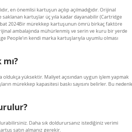
r, en önemlisi kartuşun açılıp açılmadığıdır. Orijinal
 saklanan kartuşlar üç yıla kadar dayanabilir (Cartridge
ubat 2024Bir mürekkep kartuşunun ömrü birkaç faktöre
Orijinal ambalajında ​​mühürlenmiş ve serin ve kuru bir yerde
idge People’ın kendi marka kartuşlarıyla uyumlu olması
 mı?
la oldukça yüksektir. Maliyet açısından uygun işlem yapmak
şların mürekkep kapasitesi baskı sayısını belirler. Bu nedenl
urulur?
urabilirsiniz. Daha sık doldurursanız istediğiniz verimi
artuş satın almanız gerekir.