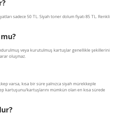
r?
yatları sadece 50 TL. Siyah toner dolum fiyatı 85 TL. Renkli
r mu?
ndurulmuş veya kurutulmuş kartuşlar genellikle şekillerini
zarar oluşmaz.
kep varsa, kısa bir süre yalnızca siyah mürekkeple
kep kartuşunu/kartuşlarını mümkün olan en kısa sürede
lur?