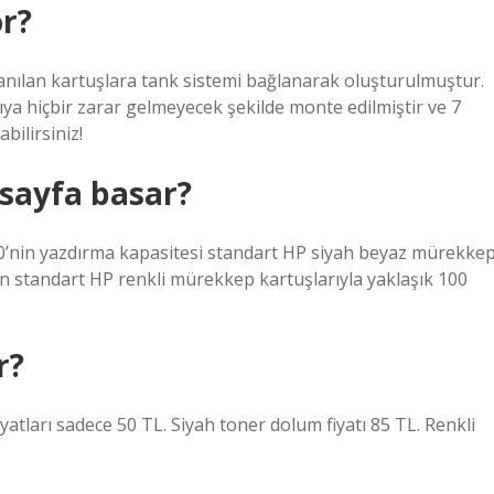
or?
llanılan kartuşlara tank sistemi bağlanarak oluşturulmuştur.
ıya hiçbir zarar gelmeyecek şekilde monte edilmiştir ve 7
bilirsiniz!
 sayfa basar?
20’nin yazdırma kapasitesi standart HP siyah beyaz mürekke
ken standart HP renkli mürekkep kartuşlarıyla yaklaşık 100
r?
yatları sadece 50 TL. Siyah toner dolum fiyatı 85 TL. Renkli