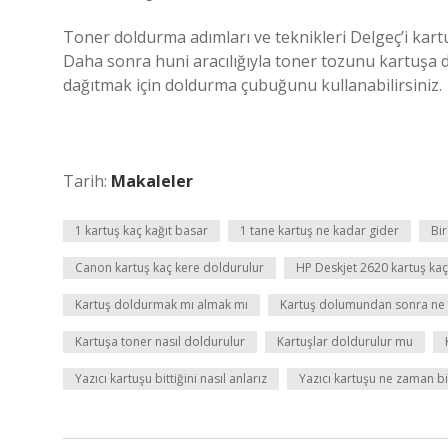
Toner doldurma adımları ve teknikleri Delgeç’i kartu
Daha sonra huni aracılığıyla toner tozunu kartuşa d
dağıtmak için doldurma çubuğunu kullanabilirsiniz.
Tarih:
Makaleler
1 kartuş kaç kağıt basar
1 tane kartuş ne kadar gider
Bi
Canon kartuş kaç kere doldurulur
HP Deskjet 2620 kartuş kaç
Kartuş doldurmak mı almak mı
Kartuş dolumundan sonra ne y
Kartuşa toner nasıl doldurulur
Kartuşlar doldurulur mu
Yazıcı kartuşu bittiğini nasıl anlarız
Yazıcı kartuşu ne zaman bi