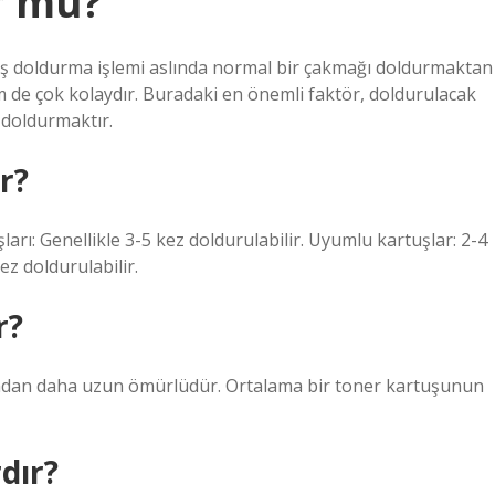
r mu?
uş doldurma işlemi aslında normal bir çakmağı doldurmaktan
m de çok kolaydır. Buradaki en önemli faktör, doldurulacak
 doldurmaktır.
r?
arı: Genellikle 3-5 kez doldurulabilir. Uyumlu kartuşlar: 2-4
ez doldurulabilir.
r?
ından daha uzun ömürlüdür. Ortalama bir toner kartuşunun
dır?