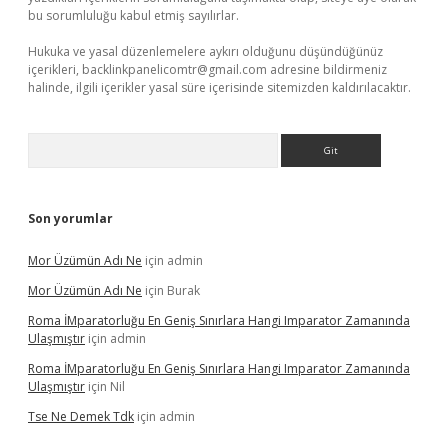
bu sorumluluğu kabul etmiş sayılırlar.
Hukuka ve yasal düzenlemelere aykırı olduğunu düşündüğünüz
içerikleri,
backlinkpanelicomtr@gmail.com
adresine bildirmeniz
halinde, ilgili içerikler yasal süre içerisinde sitemizden kaldırılacaktır.
Arama
Son yorumlar
Mor Üzümün Adı Ne
için
admin
Mor Üzümün Adı Ne
için
Burak
Roma İMparatorluğu En Geniş Sınırlara Hangi Imparator Zamanında
Ulaşmıştır
için
admin
Roma İMparatorluğu En Geniş Sınırlara Hangi Imparator Zamanında
Ulaşmıştır
için
Nil
Tse Ne Demek Tdk
için
admin