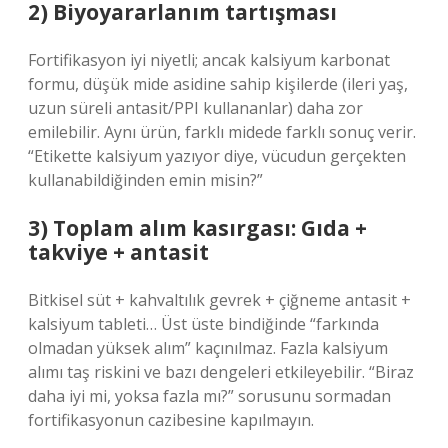
2) Biyoyararlanım tartışması
Fortifikasyon iyi niyetli; ancak kalsiyum karbonat
formu, düşük mide asidine sahip kişilerde (ileri yaş,
uzun süreli antasit/PPI kullananlar) daha zor
emilebilir. Aynı ürün, farklı midede farklı sonuç verir.
“Etikette kalsiyum yazıyor diye, vücudun gerçekten
kullanabildiğinden emin misin?”
3) Toplam alım kasırgası: Gıda +
takviye + antasit
Bitkisel süt + kahvaltılık gevrek + çiğneme antasit +
kalsiyum tableti… Üst üste bindiğinde “farkında
olmadan yüksek alım” kaçınılmaz. Fazla kalsiyum
alımı taş riskini ve bazı dengeleri etkileyebilir. “Biraz
daha iyi mi, yoksa fazla mı?” sorusunu sormadan
fortifikasyonun cazibesine kapılmayın.