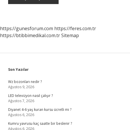
https://gunesforum.com
https://feres.com.tr
https://btibbimedikal.com.tr
Sitemap
Sidebar
Son Yazılar
Wz bozonları nedir ?
Ağustos 9, 2026
LED televizyon nasıl çalışır ?
Ağustos 7, 2026
Diyanet 4-6 yaş kuran kursu ücretli mi ?
Ağustos 6, 2026
Kumru yavrusu kaç saatte bir beslenir ?
Ağustos 6, 2026