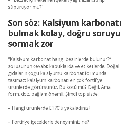
– “Lezzet için eklenen şeker/yağ kazancı silip
süpürüyor mu?”
Son söz: Kalsiyum karbonatı
bulmak kolay, doğru soruyu
sormak zor
“Kalsiyum karbonat hangi besinlerde bulunur?”
sorusunun cevabı; kabuklarda ve etiketlerde. Doğal
gıdaların çoğu kalsiyumu karbonat formunda
taşımaz; kalsiyum karbonatı en çok fortifiye
ürünlerde görürsünüz. Bu kötü mü? Değil. Ama
form, doz, bağlam önemli. Şimdi top sizde:
– Hangi ürünlerde E170’ü yakaladınız?
– Fortifiye içeceklerle deneyiminiz ne?