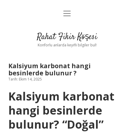
menüyü
Anasayfa
aç
Gizlilik Politikası
Rahat Fikir Köşesi
Yasal Uyarı
Konforlu anlarda keyifli bilgiler bul!
Hakkımızda
Kalsiyum karbonat hangi
besinlerde bulunur ?
Tarih: Ekim 14, 2025
Kalsiyum karbonat
hangi besinlerde
bulunur? “Doğal”