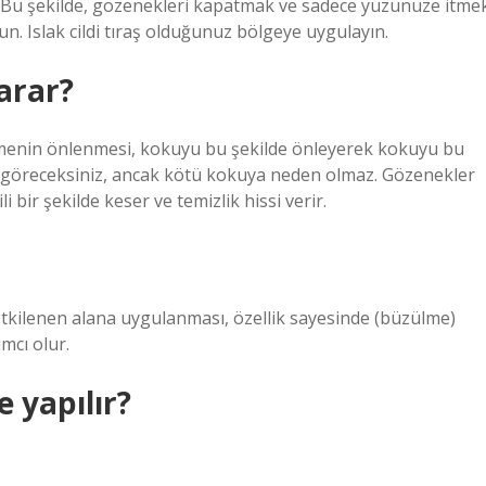
n. Bu şekilde, gözenekleri kapatmak ve sadece yüzünüze itme
olun. Islak cildi tıraş olduğunuz bölgeye uygulayın.
arar?
ümenin önlenmesi, kokuyu bu şekilde önleyerek kokuyu bu
izi göreceksiniz, ancak kötü kokuya neden olmaz. Gözenekler
ir şekilde keser ve temizlik hissi verir.
n etkilenen alana uygulanması, özellik sayesinde (büzülme)
ımcı olur.
e yapılır?