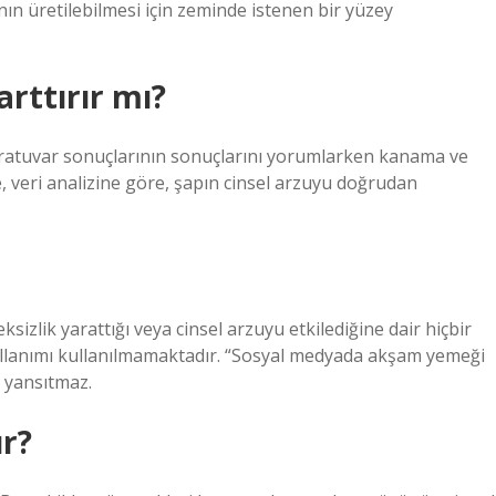
ın üretilebilmesi için zeminde istenen bir yüzey
arttırır mı?
aboratuvar sonuçlarının sonuçlarını yorumlarken kanama ve
kte, veri analizine göre, şapın cinsel arzuyu doğrudan
sizlik yarattığı veya cinsel arzuyu etkilediğine dair hiçbir
kullanımı kullanılmamaktadır. “Sosyal medyada akşam yemeği
i yansıtmaz.
ır?