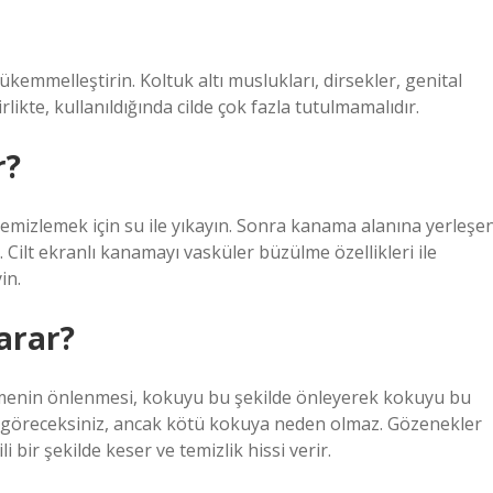
ükemmelleştirin. Koltuk altı muslukları, dirsekler, genital
irlikte, kullanıldığında cilde çok fazla tutulmamalıdır.
r?
emizlemek için su ile yıkayın. Sonra kanama alanına yerleşe
n. Cilt ekranlı kanamayı vasküler büzülme özellikleri ile
in.
arar?
ümenin önlenmesi, kokuyu bu şekilde önleyerek kokuyu bu
izi göreceksiniz, ancak kötü kokuya neden olmaz. Gözenekler
ir şekilde keser ve temizlik hissi verir.