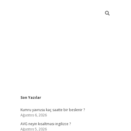
Sidebar
Son Yazılar
ilbet yeni giriş
ilbet yeni giriş
grandoperabet
betexper
Kumru yavrusu kaç saatte bir beslenir ?
Ağustos 6, 2026
AVG neyin kısaltması ingilizce ?
Ağustos 5, 2026