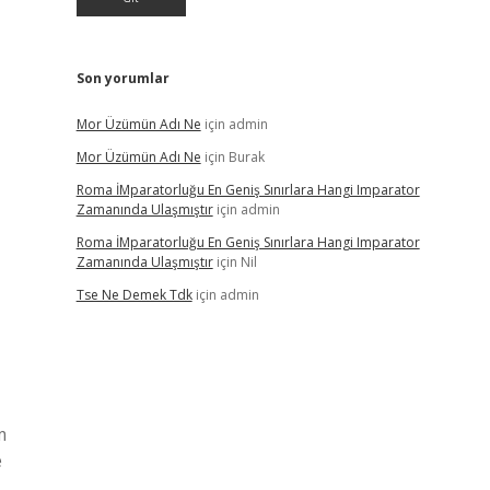
Son yorumlar
Mor Üzümün Adı Ne
için
admin
Mor Üzümün Adı Ne
için
Burak
Roma İMparatorluğu En Geniş Sınırlara Hangi Imparator
Zamanında Ulaşmıştır
için
admin
Roma İMparatorluğu En Geniş Sınırlara Hangi Imparator
Zamanında Ulaşmıştır
için
Nil
Tse Ne Demek Tdk
için
admin
m
e