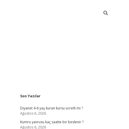
Sidebar
Son Yazılar
ilbet yeni giriş
ilbet yeni giriş
grandoperabet
betex
Diyanet 4-6 yaş kuran kursu ücretli mi ?
Ağustos 6, 2026
Kumru yavrusu kaç saatte bir beslenir ?
Ağustos 6, 2026