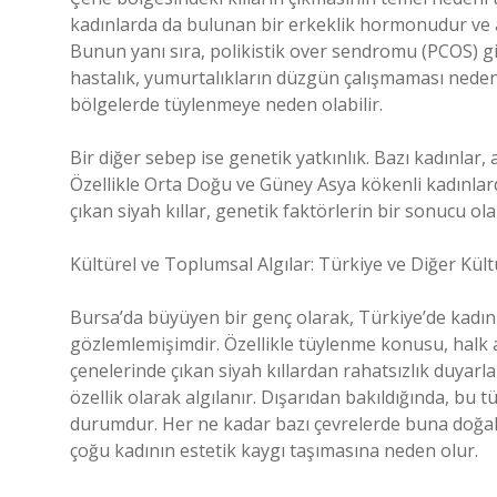
kadınlarda da bulunan bir erkeklik hormonudur ve aş
Bunun yanı sıra, polikistik over sendromu (PCOS) gib
hastalık, yumurtalıkların düzgün çalışmaması neden
bölgelerde tüylenmeye neden olabilir.
Bir diğer sebep ise genetik yatkınlık. Bazı kadınlar, a
Özellikle Orta Doğu ve Güney Asya kökenli kadınlar
çıkan siyah kıllar, genetik faktörlerin bir sonucu olab
Kültürel ve Toplumsal Algılar: Türkiye ve Diğer Kült
Bursa’da büyüyen bir genç olarak, Türkiye’de kadınl
gözlemlemişimdir. Özellikle tüylenme konusu, halk a
çenelerinde çıkan siyah kıllardan rahatsızlık duyarl
özellik olarak algılanır. Dışarıdan bakıldığında, bu
durumdur. Her ne kadar bazı çevrelerde buna doğal b
çoğu kadının estetik kaygı taşımasına neden olur.