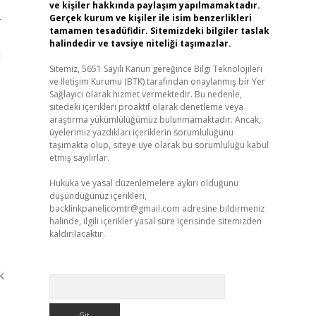
ve kişiler hakkında paylaşım yapılmamaktadır.
Gerçek kurum ve kişiler ile isim benzerlikleri
r
tamamen tesadüfidir. Sitemizdeki bilgiler taslak
halindedir ve tavsiye niteliği taşımazlar.
l
Sitemiz, 5651 Sayılı Kanun gereğince Bilgi Teknolojileri
ve İletişim Kurumu (BTK) tarafından onaylanmış bir Yer
Sağlayıcı olarak hizmet vermektedir. Bu nedenle,
sitedeki içerikleri proaktif olarak denetleme veya
araştırma yükümlülüğümüz bulunmamaktadır. Ancak,
üyelerimiz yazdıkları içeriklerin sorumluluğunu
taşımakta olup, siteye üye olarak bu sorumluluğu kabul
etmiş sayılırlar.
Hukuka ve yasal düzenlemelere aykırı olduğunu
düşündüğünüz içerikleri,
backlinkpanelicomtr@gmail.com
adresine bildirmeniz
halinde, ilgili içerikler yasal süre içerisinde sitemizden
kaldırılacaktır.
k
Arama