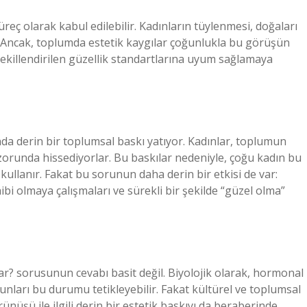
reç olarak kabul edilebilir. Kadınların tüylenmesi, doğaları
. Ancak, toplumda estetik kaygılar çoğunlukla bu görüşün
şekillendirilen güzellik standartlarına uyum sağlamaya
nda derin bir toplumsal baskı yatıyor. Kadınlar, toplumun
unda hissediyorlar. Bu baskılar nedeniyle, çoğu kadın bu
 kullanır. Fakat bu sorunun daha derin bir etkisi de var:
ibi olmaya çalışmaları ve sürekli bir şekilde “güzel olma”
ar? sorusunun cevabı basit değil. Biyolojik olarak, hormonal
orunları bu durumu tetikleyebilir. Fakat kültürel ve toplumsal
ünüşü ile ilgili derin bir estetik baskıyı da beraberinde