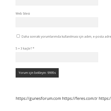
Web Sitesi
Daha sonraki yorumlarımda kullanılması için adım, e-posta adres
5 + 3 kaçtır?
*
https://gunesforum.com
https://feres.com.tr
https: