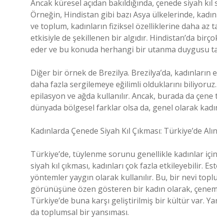
Ancak küresel açıdan bakıldığında, çenede siyah kıl s
Örneğin, Hindistan gibi bazı Asya ülkelerinde, kadın
ve toplum, kadınların fiziksel özelliklerine daha az ta
etkisiyle de şekillenen bir algıdır. Hindistan’da birç
eder ve bu konuda herhangi bir utanma duygusu ta
Diğer bir örnek de Brezilya. Brezilya’da, kadınların 
daha fazla sergilemeye eğilimli olduklarını biliyoruz
epilasyon ve ağda kullanılır. Ancak, burada da çene t
dünyada bölgesel farklar olsa da, genel olarak kadın
Kadınlarda Çenede Siyah Kıl Çıkması: Türkiye’de Alı
Türkiye’de, tüylenme sorunu genellikle kadınlar için
siyah kıl çıkması, kadınları çok fazla etkileyebilir. E
yöntemler yaygın olarak kullanılır. Bu, bir nevi top
görünüşüne özen gösteren bir kadın olarak, çenemd
Türkiye’de buna karşı geliştirilmiş bir kültür var. Y
da toplumsal bir yansıması.