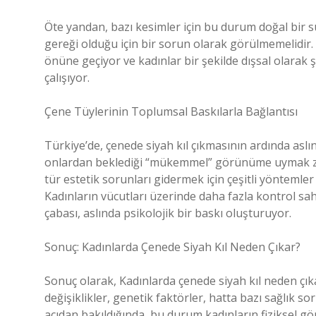
Öte yandan, bazı kesimler için bu durum doğal bir sü
gereği olduğu için bir sorun olarak görülmemelidir
önüne geçiyor ve kadınlar bir şekilde dışsal olarak 
çalışıyor.
Çene Tüylerinin Toplumsal Baskılarla Bağlantısı
Türkiye’de, çenede siyah kıl çıkmasının ardında aslı
onlardan beklediği “mükemmel” görünüme uymak zor
tür estetik sorunları gidermek için çeşitli yöntemler
Kadınların vücutları üzerinde daha fazla kontrol sah
çabası, aslında psikolojik bir baskı oluşturuyor.
Sonuç: Kadınlarda Çenede Siyah Kıl Neden Çıkar?
Sonuç olarak, Kadınlarda çenede siyah kıl neden çık
değişiklikler, genetik faktörler, hatta bazı sağlık s
açıdan bakıldığında, bu durum kadınların fiziksel gör