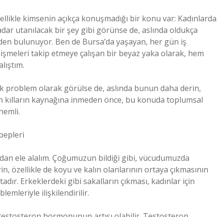
ellikle kimsenin açıkça konuşmadığı bir konu var: Kadınlarda
adar utanılacak bir şey gibi görünse de, aslında oldukça
den bulunuyor. Ben de Bursa’da yaşayan, her gün iş
şmeleri takip etmeye çalışan bir beyaz yaka olarak, hem
lıştım.
k problem olarak görülse de, aslında bunun daha derin,
yah kılların kaynağına inmeden önce, bu konuda toplumsal
nemli.
bepleri
çıdan ele alalım. Çoğumuzun bildiği gibi, vücudumuzda
n, özellikle de koyu ve kalın olanlarının ortaya çıkmasının
dır. Erkeklerdeki gibi sakalların çıkması, kadınlar için
emleriyle ilişkilendirilir.
 testosteron hormonunun artışı olabilir. Testosteron,