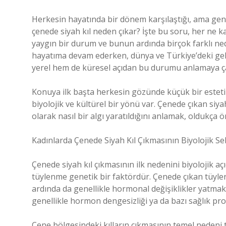
Herkesin hayatında bir dönem karşılaştığı, ama gen
çenede siyah kıl neden çıkar? İşte bu soru, her ne k
yaygın bir durum ve bunun ardında birçok farklı ne
hayatıma devam ederken, dünya ve Türkiye’deki geli
yerel hem de küresel açıdan bu durumu anlamaya ça
Konuya ilk başta herkesin gözünde küçük bir esteti
biyolojik ve kültürel bir yönü var. Çenede çıkan si
olarak nasıl bir algı yaratıldığını anlamak, oldukça ö
Kadınlarda Çenede Siyah Kıl Çıkmasının Biyolojik Se
Çenede siyah kıl çıkmasının ilk nedenini biyolojik a
tüylenme genetik bir faktördür. Çenede çıkan tüyleri
ardında da genellikle hormonal değişiklikler yatmakta
genellikle hormon dengesizliği ya da bazı sağlık probl
Çene bölgesindeki kılların çıkmasının temel nedeni