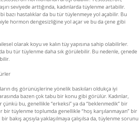
ırı seviyede arttığında, kadınlarda tüylenme artabilir.
i bazı hastalıklar da bu tür tüylenmeye yol açabilir. Bu
iyle hormon dengesizliğine yol açar ve bu da çene gibi
ilesel olarak koyu ve kalın tüy yapısına sahip olabilirler.
da bu tür tüylenme daha sık görülebilir. Bu nedenle, çenede
ilir.
ürler
arın dış görünüşlerine yönelik baskıları oldukça iyi
rasında bazen çok tabu bir konu gibi görülür. Kadınlar,
ar çünkü bu, genellikle “erkeksi” ya da “beklenmedik” bir
 tür bir tüylenme toplumda genellikle “hoş karşılanmayan” bir
ir bakış açısıyla yaklaşılmaya çalışılsa da, tüylenme sorunu