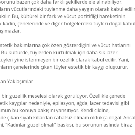
orunu bazen çok daha farklı şekillerde ele alınabiliyor.
ların vücutlarındaki tüylenme daha yaygın olarak kabul edili
kılır. Bu, kültürel bir fark ve vücut pozitifliği hareketinin
ok kadın, çenelerinde ve diğer bölgelerdeki tüyleri doğal kabu
şımazlar.
estetik bakımlarına çok özen gösterdiğini ve vücut hatlarını
. Bu kültürde, tüylerden kurtulmak için daha sık lazer
üyleri yine istenmeyen bir özellik olarak kabul edilir. Yani,
ların çenelerinde çıkan tüyler estetik bir kaygı oluşturur.
nan Yaklaşımlar
 bir güzellik meselesi olarak görülüyor. Özellikle çenede
stetik kaygılar nedeniyle, epilasyon, ağda, lazer tedavisi gibi
lumun bu konuya bakışını yansıtıyor. Kendi cildine,
e çıkan siyah kıllardan rahatsız olmam oldukça doğal. Anca
ani, “Kadınlar güzel olmalı” baskısı, bu sorunun aslında biraz