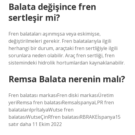
Balata değişince fren
sertleşir mi?
Fren balataları aşınmışsa veya eskimişse,
değiştirilmeleri gerekir. Fren balatalarıyla ilgili
herhangi bir durum, araçtaki fren sertliğiyle ilgili
sorunlara neden olabilir. Araç fren sertliği, fren
sistemindeki hidrolik hortumlardan kaynaklanabilir.
Remsa Balata nerenin malı?
Fren balatası markasıFren diski markasıÜretim
yeriRemsa fren balatasıRemsaİspanyaLPR fren
balatalarılprİtalyaWutse fren
balatasıWutseÇinRfren balatasıRBRAKEİspanya15
satır daha 11 Ekim 2022