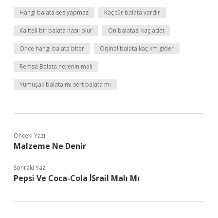
Hangi balata ses yapmaz
Kaç tür balata vardır
Kaliteli bir balata nasıl olur
Ön balatası kaç adet
Önce hangi balata biter
Orjinal balata kaç km gider
Remsa Balata nerenin malı
Yumuşak balata mı sert balata mı
Önceki Yazı
Malzeme Ne Denir
Sonraki Yazı
Pepsi Ve Coca-Cola İSrail Malı Mı