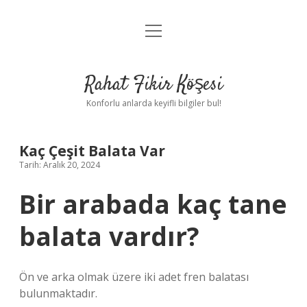
menüyü
Anasayfa
aç
Gizlilik Politikası
Rahat Fikir Köşesi
Yasal Uyarı
Konforlu anlarda keyifli bilgiler bul!
Hakkımızda
Kaç Çeşit Balata Var
Tarih: Aralık 20, 2024
Bir arabada kaç tane
balata vardır?
Ön ve arka olmak üzere iki adet fren balatası
bulunmaktadır.