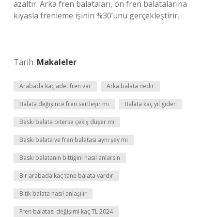
azaltır. Arka fren balataları, ön fren balatalarına
kıyasla frenleme işinin %30’unu gerçekleştirir.
Tarih:
Makaleler
Arabada kaç adet fren var
Arka balata nedir
Balata değişince fren sertleşir mi
Balata kaç yıl gider
Baskı balata biterse çekiş düşer mi
Baskı balata ve fren balatası aynı şey mi
Baskı balatanın bittiğini nasıl anlarsın
Bir arabada kaç tane balata vardır
Bitik balata nasıl anlaşılır
Fren balatası değişimi kaç TL 2024