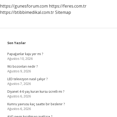
https://gunesforum.com
https://feres.com.tr
https://btibbimedikal.com.tr
Sitemap
Sidebar
Son Yazılar
Papağanlar kaju yer mi ?
Ağustos 10, 2026
Wz bozonları nedir ?
Ağustos 9, 2026
LED televizyon nasıl çalışır ?
Ağustos 7, 2026
Diyanet 4-6 yaş kuran kursu ücretli mi ?
Ağustos 6, 2026
Kumru yavrusu kaç saatte bir beslenir ?
Ağustos 6, 2026
AVG neyin kısaltması ingilizce ?