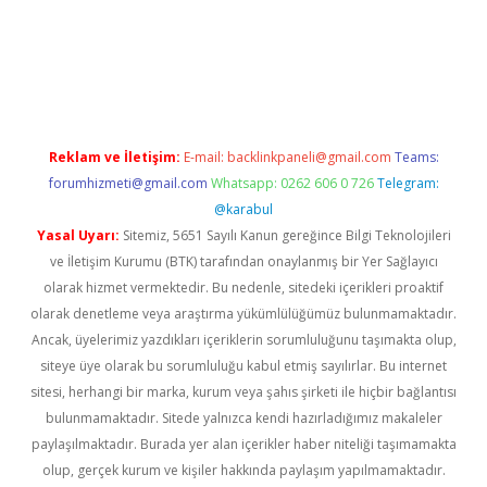
xper
Reklam ve İletişim:
E-mail:
backlinkpaneli@gmail.com
Teams:
forumhizmeti@gmail.com
Whatsapp: 0262 606 0 726
Telegram:
@karabul
Yasal Uyarı:
Sitemiz, 5651 Sayılı Kanun gereğince Bilgi Teknolojileri
ve İletişim Kurumu (BTK) tarafından onaylanmış bir Yer Sağlayıcı
olarak hizmet vermektedir. Bu nedenle, sitedeki içerikleri proaktif
olarak denetleme veya araştırma yükümlülüğümüz bulunmamaktadır.
Ancak, üyelerimiz yazdıkları içeriklerin sorumluluğunu taşımakta olup,
siteye üye olarak bu sorumluluğu kabul etmiş sayılırlar. Bu internet
sitesi, herhangi bir marka, kurum veya şahıs şirketi ile hiçbir bağlantısı
bulunmamaktadır. Sitede yalnızca kendi hazırladığımız makaleler
paylaşılmaktadır. Burada yer alan içerikler haber niteliği taşımamakta
olup, gerçek kurum ve kişiler hakkında paylaşım yapılmamaktadır.