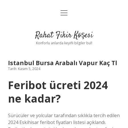
menüyü
Anasayfa
aç
Gizlilik Politikası
Rahat Fikir Köşesi
Yasal Uyarı
Konforlu anlarda keyifli bilgiler bul!
Hakkımızda
Istanbul Bursa Arabalı Vapur Kaç Tl
Tarih: Kasım 5, 2024
Feribot ücreti 2024
ne kadar?
Sürücüler ve yolcular tarafından sıklıkla tercih edilen
2024 Eskihisar feribot fiyatları listesi açıklandı.