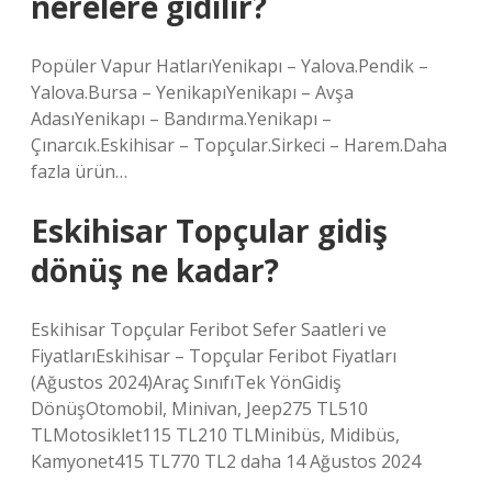
nerelere gidilir?
Popüler Vapur HatlarıYenikapı – Yalova.Pendik –
Yalova.Bursa – YenikapıYenikapı – Avşa
AdasıYenikapı – Bandırma.Yenikapı –
Çınarcık.Eskihisar – Topçular.Sirkeci – Harem.Daha
fazla ürün…
Eskihisar Topçular gidiş
dönüş ne kadar?
Eskihisar Topçular Feribot Sefer Saatleri ve
FiyatlarıEskihisar – Topçular Feribot Fiyatları
(Ağustos 2024)Araç SınıfıTek YönGidiş
DönüşOtomobil, Minivan, Jeep275 TL510
TLMotosiklet115 TL210 TLMinibüs, Midibüs,
Kamyonet415 TL770 TL2 daha 14 Ağustos 2024