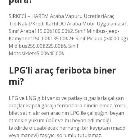
SİRKECİ – HAREM Araba Vapuru ÜcretleriAraç
TipiNakit/Kredi KartıIDO Araba Mobil Uygulaması1.
Sınıf Araba115,00₺100,00₺2. Sınıf Minibüs-Jeep-
Kamyonet150,00₺135,00₺2+ Sınıf Pickup (>4000 kg)
Midibüs255,00₺225,00₺6. Sınıf
Motosiklet45,00₺40,00₺
LPG’li araç feribota biner
mi?
LPG ve LNG gibi yanıcı ve patlayıcı gazlarla çalışan
araçlar kapalı garajlı feribotlara bindirilemez. Yolcu,
bilet satın alırken aracının LPG ile çalıştığını beyan
etmekle yükümlüdür ve bu beyan edilmediği
takdirde oluşabilecek herhangi bir kayıptan (maddi
veya manevi) taşıyıcı sorumlu tutulamaz.