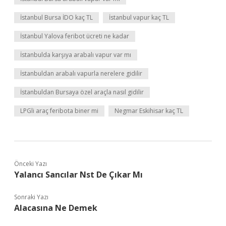
İstanbul Bursa İDO kaç TL
İstanbul vapur kaç TL
İstanbul Yalova feribot ücreti ne kadar
İstanbulda karşıya arabalı vapur var mı
İstanbuldan arabalı vapurla nerelere gidilir
İstanbuldan Bursaya özel araçla nasıl gidilir
LPGli araç feribota biner mi
Negmar Eskihisar kaç TL
Önceki Yazı
Yalancı Sancılar Nst De Çıkar Mı
Sonraki Yazı
Alacasına Ne Demek