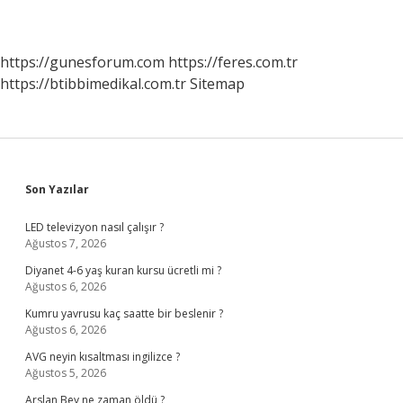
https://gunesforum.com
https://feres.com.tr
https://btibbimedikal.com.tr
Sitemap
Sidebar
Son Yazılar
LED televizyon nasıl çalışır ?
Ağustos 7, 2026
Diyanet 4-6 yaş kuran kursu ücretli mi ?
Ağustos 6, 2026
Kumru yavrusu kaç saatte bir beslenir ?
Ağustos 6, 2026
AVG neyin kısaltması ingilizce ?
Ağustos 5, 2026
Arslan Bey ne zaman öldü ?