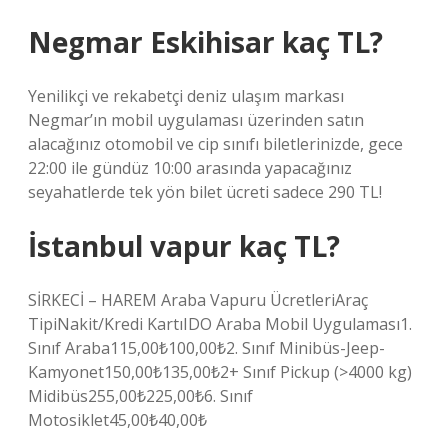
Negmar Eskihisar kaç TL?
Yenilikçi ve rekabetçi deniz ulaşım markası
Negmar’ın mobil uygulaması üzerinden satın
alacağınız otomobil ve cip sınıfı biletlerinizde, gece
22:00 ile gündüz 10:00 arasında yapacağınız
seyahatlerde tek yön bilet ücreti sadece 290 TL!
İstanbul vapur kaç TL?
SİRKECİ – HAREM Araba Vapuru ÜcretleriAraç
TipiNakit/Kredi KartıIDO Araba Mobil Uygulaması1.
Sınıf Araba115,00₺100,00₺2. Sınıf Minibüs-Jeep-
Kamyonet150,00₺135,00₺2+ Sınıf Pickup (>4000 kg)
Midibüs255,00₺225,00₺6. Sınıf
Motosiklet45,00₺40,00₺