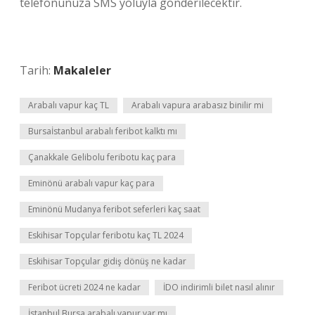
telefonunuza SMS yoluyla gönderilecektir.
Tarih:
Makaleler
Arabalı vapur kaç TL
Arabalı vapura arabasız binilir mi
Bursaİstanbul arabalı feribot kalktı mı
Çanakkale Gelibolu feribotu kaç para
Eminönü arabalı vapur kaç para
Eminönü Mudanya feribot seferleri kaç saat
Eskihisar Topçular feribotu kaç TL 2024
Eskihisar Topçular gidiş dönüş ne kadar
Feribot ücreti 2024 ne kadar
İDO indirimli bilet nasıl alınır
İstanbul Bursa arabalı vapur var mı