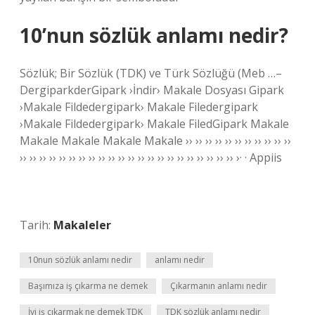
10’nun sözlük anlamı nedir?
Sözlük; Bir Sözlük (TDK) ve Türk Sözlüğü (Meb …–
DergiparkderGipark ›İndir› Makale Dosyası Gipark
›Makale Fildedergipark› Makale Filedergipark
›Makale Fildedergipark› Makale FiledGipark Makale
Makale Makale Makale Makale ›› ›› ›› ›› ›› ›› ›› ›› ›› ›› ››
›› ›› ›› ›› ›› ›› ›› ›› ›› ›› ›› ›› ›› ›› ›› ›› ›› ›› ›› ›› ›› ›› ›· · Appiis
Tarih:
Makaleler
10nun sözlük anlamı nedir
anlamı nedir
Başımıza iş çıkarma ne demek
Çıkarmanın anlamı nedir
İyi iş çıkarmak ne demek TDK
TDK sözlük anlamı nedir