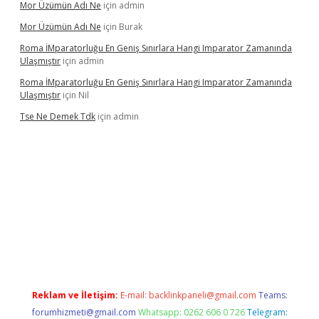
Mor Üzümün Adı Ne
için
admin
Mor Üzümün Adı Ne
için
Burak
Roma İMparatorluğu En Geniş Sınırlara Hangi Imparator Zamanında
Ulaşmıştır
için
admin
Roma İMparatorluğu En Geniş Sınırlara Hangi Imparator Zamanında
Ulaşmıştır
için
Nil
Tse Ne Demek Tdk
için
admin
bet
betexper
Reklam ve İletişim:
E-mail:
backlinkpaneli@gmail.com
Teams:
forumhizmeti@gmail.com
Whatsapp: 0262 606 0 726
Telegram: