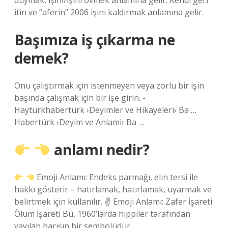
duymak, işini/işini övmek anlamına gelir. Kendi geri
itin ve “aferin” 2006 işini kaldırmak anlamına gelir.
Başımıza iş çıkarma ne
demek?
Onu çalıştırmak için istenmeyen veya zorlu bir işin
başında çalışmak için bir işe girin. -
Haytürkhabertürk ›Deyimler ve Hikayeleri› Ba …
Habertürk ›Deyim ve Anlami› Ba …
anlamı nedir?
Emoji Anlamı: Endeks parmağı, elin tersi ile
hakkı gösterir – hatırlamak, hatırlamak, uyarmak ve
belirtmek için kullanılır. ✌
Emoji Anlamı: Zafer İşareti
Ölüm İşareti Bu, 1960’larda hippiler tarafından
yayılan barışın bir sembolüdür