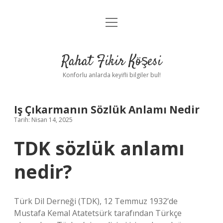
menüyü
Anasayfa
aç
Gizlilik Politikası
Rahat Fikir Köşesi
Yasal Uyarı
Konforlu anlarda keyifli bilgiler bul!
Hakkımızda
Iş Çıkarmanın Sözlük Anlamı Nedir
Tarih: Nisan 14, 2025
TDK sözlük anlamı
nedir?
Türk Dil Derneği (TDK), 12 Temmuz 1932’de
Mustafa Kemal Atatetsürk tarafından Türkçe