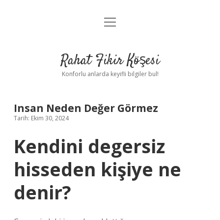
menüyü
Anasayfa
aç
Gizlilik Politikası
Rahat Fikir Köşesi
Yasal Uyarı
Konforlu anlarda keyifli bilgiler bul!
Hakkımızda
Insan Neden Değer Görmez
Tarih: Ekim 30, 2024
Kendini degersiz
hisseden kişiye ne
denir?