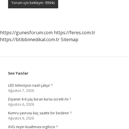
https://gunesforum.com
https://feres.com.tr
https://btibbimedikal.com.tr
Sitemap
Sidebar
Son Yazılar
LED televizyon nasıl çalışır ?
Ağustos 7, 2026
Diyanet 4-6 yaş kuran kursu ücretli mi ?
Ağustos 6, 2026
Kumru yavrusu kaç saatte bir beslenir ?
Ağustos 6, 2026
AVG neyin kısaltması ingilizce ?