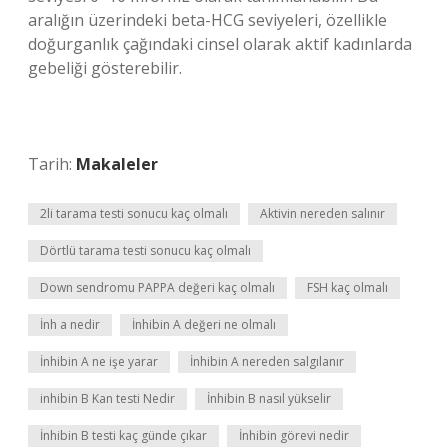
aralığın üzerindeki beta-HCG seviyeleri, özellikle
doğurganlık çağındaki cinsel olarak aktif kadınlarda
gebeliği gösterebilir.
Tarih:
Makaleler
2li tarama testi sonucu kaç olmalı
Aktivin nereden salınır
Dörtlü tarama testi sonucu kaç olmalı
Down sendromu PAPPA değeri kaç olmalı
FSH kaç olmalı
İnh a nedir
İnhibin A değeri ne olmalı
İnhibin A ne işe yarar
İnhibin A nereden salgılanır
inhibin B Kan testi Nedir
İnhibin B nasıl yükselir
İnhibin B testi kaç günde çıkar
İnhibin görevi nedir