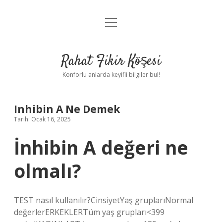
menüyü
Anasayfa
aç
Gizlilik Politikası
Rahat Fikir Köşesi
Yasal Uyarı
Konforlu anlarda keyifli bilgiler bul!
Hakkımızda
Inhibin A Ne Demek
Tarih: Ocak 16, 2025
İnhibin A değeri ne
olmalı?
TEST nasıl kullanılır?CinsiyetYaş gruplarıNormal
değerlerERKEKLERTüm yaş grupları<399