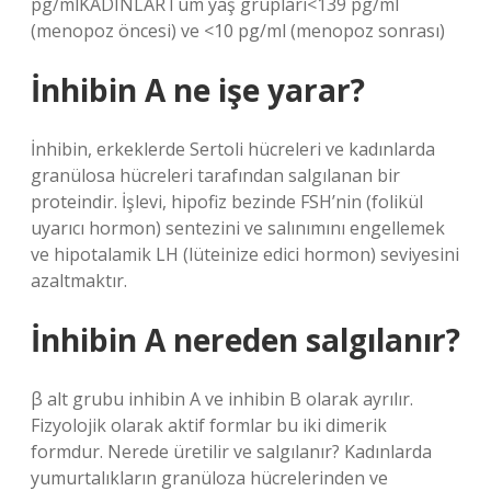
pg/mlKADINLARTüm yaş grupları<139 pg/ml
(menopoz öncesi) ve <10 pg/ml (menopoz sonrası)
İnhibin A ne işe yarar?
İnhibin, erkeklerde Sertoli hücreleri ve kadınlarda
granülosa hücreleri tarafından salgılanan bir
proteindir. İşlevi, hipofiz bezinde FSH’nin (folikül
uyarıcı hormon) sentezini ve salınımını engellemek
ve hipotalamik LH (lüteinize edici hormon) seviyesini
azaltmaktır.
İnhibin A nereden salgılanır?
β alt grubu inhibin A ve inhibin B olarak ayrılır.
Fizyolojik olarak aktif formlar bu iki dimerik
formdur. Nerede üretilir ve salgılanır? Kadınlarda
yumurtalıkların granüloza hücrelerinden ve