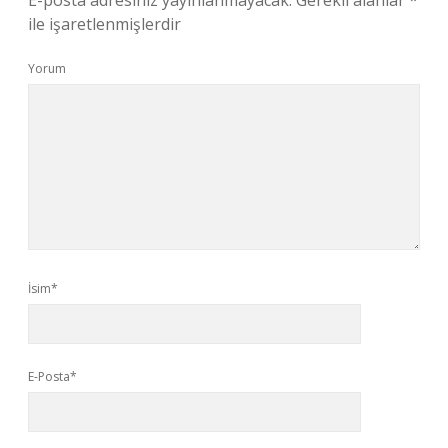
E-posta adresiniz yayınlanmayacak.
Gerekli alanlar
*
ile işaretlenmişlerdir
Yorum
İsim*
E-Posta*