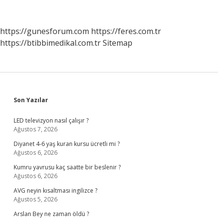
https://gunesforum.com
https://feres.com.tr
https://btibbimedikal.com.tr
Sitemap
Sidebar
Son Yazılar
LED televizyon nasıl çalışır ?
Ağustos 7, 2026
Diyanet 4-6 yaş kuran kursu ücretli mi ?
Ağustos 6, 2026
Kumru yavrusu kaç saatte bir beslenir ?
Ağustos 6, 2026
AVG neyin kısaltması ingilizce ?
Ağustos 5, 2026
Arslan Bey ne zaman öldü ?