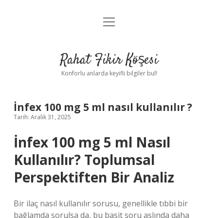
menüyü
Anasayfa
aç
Gizlilik Politikası
Rahat Fikir Köşesi
Yasal Uyarı
Konforlu anlarda keyifli bilgiler bul!
Hakkımızda
İnfex 100 mg 5 ml nasıl kullanılır ?
Tarih: Aralık 31, 2025
İnfex 100 mg 5 ml Nasıl
Kullanılır? Toplumsal
Perspektiften Bir Analiz
Bir ilaç nasıl kullanılır sorusu, genellikle tıbbi bir
bağlamda sorulsa da, bu basit soru aslında daha