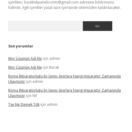
içerikleri,
backlinkpanelicomtr@gmail.com
adresine bildirmeniz
halinde, ilgili içerikler yasal süre içerisinde sitemizden kaldırılacaktır.
Arama
Son yorumlar
Mor Üzümün Adı Ne
için
admin
Mor Üzümün Adı Ne
için
Burak
Roma İMparatorluğu En Geniş Sınırlara Hangi Imparator Zamanında
Ulaşmıştır
için
admin
Roma İMparatorluğu En Geniş Sınırlara Hangi Imparator Zamanında
Ulaşmıştır
için
Nil
Tse Ne Demek Tdk
için
admin