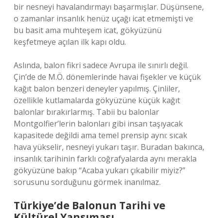
bir nesneyi havalandırmayı başarmışlar. Düşünsene,
o zamanlar insanlık henüz uçağı icat etmemişti ve
bu basit ama muhteşem icat, gökyüzünü
keşfetmeye açılan ilk kapı oldu.
Aslında, balon fikri sadece Avrupa ile sınırlı değil.
Çin’de de M.Ö. dönemlerinde havai fişekler ve küçük
kağıt balon benzeri deneyler yapılmış. Çinliler,
özellikle kutlamalarda gökyüzüne küçük kağıt
balonlar bırakırlarmış. Tabii bu balonlar
Montgolfier’lerin balonları gibi insan taşıyacak
kapasitede değildi ama temel prensip aynı: sıcak
hava yükselir, nesneyi yukarı taşır. Buradan bakınca,
insanlık tarihinin farklı coğrafyalarda aynı merakla
gökyüzüne bakıp “Acaba yukarı çıkabilir miyiz?”
sorusunu sorduğunu görmek inanılmaz.
Türkiye’de Balonun Tarihi ve
Kültürel Yansıması