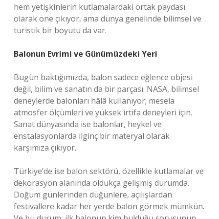
hem yetişkinlerin kutlamalardaki ortak paydası
olarak öne çıkıyor, ama dünya genelinde bilimsel ve
turistik bir boyutu da var.
Balonun Evrimi ve Günümüzdeki Yeri
Bugün baktığımızda, balon sadece eğlence objesi
değil, bilim ve sanatın da bir parçası. NASA, bilimsel
deneylerde balonları hâlâ kullanıyor; mesela
atmosfer ölçümleri ve yüksek irtifa deneyleri için.
Sanat dünyasında ise balonlar, heykel ve
enstalasyonlarda ilginç bir materyal olarak
karşımıza çıkıyor.
Türkiye’de ise balon sektörü, özellikle kutlamalar ve
dekorasyon alanında oldukça gelişmiş durumda.
Doğum günlerinden düğünlere, açılışlardan
festivallere kadar her yerde balon görmek mümkün.
Ve bu durum, ilk balonun kim bulduğu sorusunun