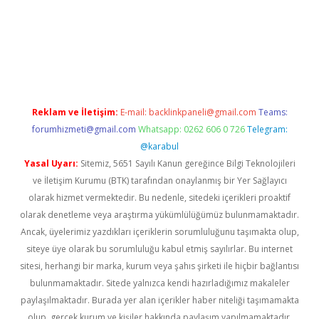
t
betexper
Reklam ve İletişim:
E-mail:
backlinkpaneli@gmail.com
Teams:
forumhizmeti@gmail.com
Whatsapp: 0262 606 0 726
Telegram:
@karabul
Yasal Uyarı:
Sitemiz, 5651 Sayılı Kanun gereğince Bilgi Teknolojileri
ve İletişim Kurumu (BTK) tarafından onaylanmış bir Yer Sağlayıcı
olarak hizmet vermektedir. Bu nedenle, sitedeki içerikleri proaktif
olarak denetleme veya araştırma yükümlülüğümüz bulunmamaktadır.
Ancak, üyelerimiz yazdıkları içeriklerin sorumluluğunu taşımakta olup,
siteye üye olarak bu sorumluluğu kabul etmiş sayılırlar. Bu internet
sitesi, herhangi bir marka, kurum veya şahıs şirketi ile hiçbir bağlantısı
bulunmamaktadır. Sitede yalnızca kendi hazırladığımız makaleler
paylaşılmaktadır. Burada yer alan içerikler haber niteliği taşımamakta
olup, gerçek kurum ve kişiler hakkında paylaşım yapılmamaktadır.