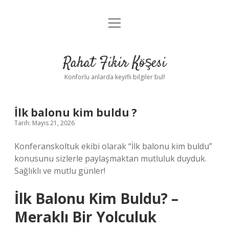
menüyü
Anasayfa
aç
Gizlilik Politikası
Rahat Fikir Köşesi
Yasal Uyarı
Konforlu anlarda keyifli bilgiler bul!
Hakkımızda
İlk balonu kim buldu ?
Tarih: Mayıs 21, 2026
Konferanskoltuk ekibi olarak “İlk balonu kim buldu”
konusunu sizlerle paylaşmaktan mutluluk duyduk.
Sağlıklı ve mutlu günler!
İlk Balonu Kim Buldu? –
Meraklı Bir Yolculuk