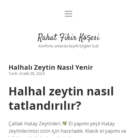
menüyü
Anasayfa
aç
Gizlilik Politikası
Rahat Fikir Köşesi
Yasal Uyarı
Konforlu anlarda keyifli bilgiler bul!
Hakkımızda
Halhalı Zeytin Nasıl Yenir
Tarih: Aralık 28, 2024
Halhal zeytin nasıl
tatlandırılır?
Çatlak Hatay Zeytinleri
El yapımı yeşil Hatay
zeytinlerimizi sizin için hazırladık. Klasik el yapımı ve