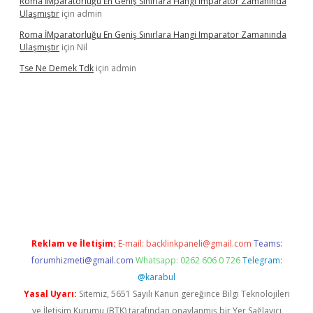
Roma İMparatorluğu En Geniş Sınırlara Hangi Imparator Zamanında
Ulaşmıştır
için
admin
Roma İMparatorluğu En Geniş Sınırlara Hangi Imparator Zamanında
Ulaşmıştır
için
Nil
Tse Ne Demek Tdk
için
admin
per
Reklam ve İletişim:
E-mail:
backlinkpaneli@gmail.com
Teams:
forumhizmeti@gmail.com
Whatsapp: 0262 606 0 726
Telegram:
@karabul
Yasal Uyarı:
Sitemiz, 5651 Sayılı Kanun gereğince Bilgi Teknolojileri
ve İletişim Kurumu (BTK) tarafından onaylanmış bir Yer Sağlayıcı