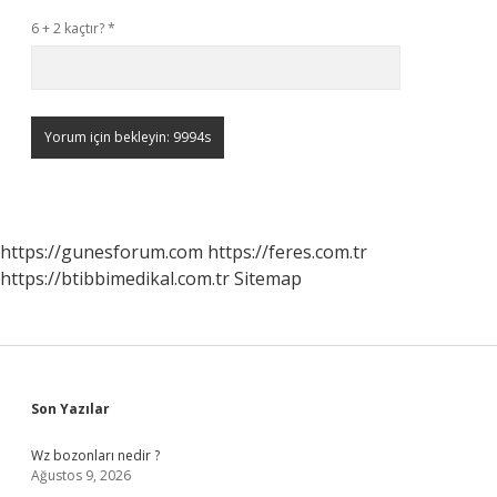
6 + 2 kaçtır?
*
https://gunesforum.com
https://feres.com.tr
https://btibbimedikal.com.tr
Sitemap
Sidebar
Son Yazılar
Wz bozonları nedir ?
Ağustos 9, 2026