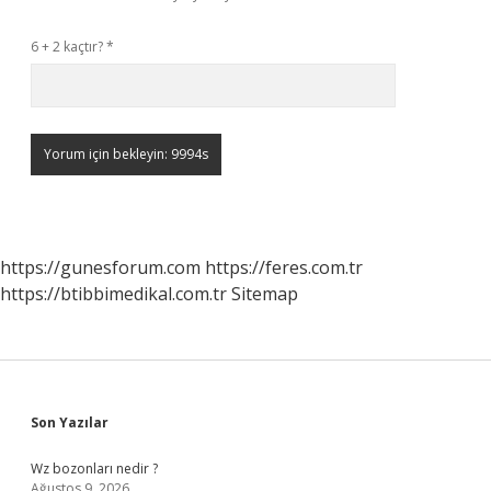
6 + 2 kaçtır?
*
https://gunesforum.com
https://feres.com.tr
https://btibbimedikal.com.tr
Sitemap
Sidebar
Son Yazılar
Wz bozonları nedir ?
Ağustos 9, 2026