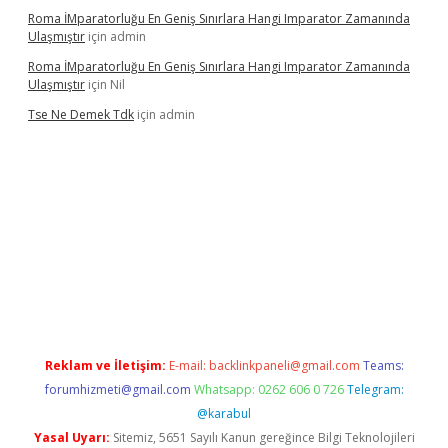
Roma İMparatorluğu En Geniş Sınırlara Hangi Imparator Zamanında
Ulaşmıştır
için
admin
Roma İMparatorluğu En Geniş Sınırlara Hangi Imparator Zamanında
Ulaşmıştır
için
Nil
Tse Ne Demek Tdk
için
admin
er
Reklam ve İletişim:
E-mail:
backlinkpaneli@gmail.com
Teams:
forumhizmeti@gmail.com
Whatsapp: 0262 606 0 726
Telegram:
@karabul
Yasal Uyarı:
Sitemiz, 5651 Sayılı Kanun gereğince Bilgi Teknolojileri