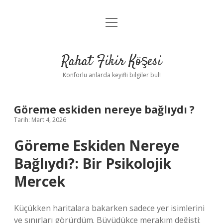
menüyü
Anasayfa
aç
Gizlilik Politikası
Rahat Fikir Köşesi
Yasal Uyarı
Konforlu anlarda keyifli bilgiler bul!
Hakkımızda
Göreme eskiden nereye bağlıydı ?
Tarih: Mart 4, 2026
Göreme Eskiden Nereye
Bağlıydı?: Bir Psikolojik
Mercek
Küçükken haritalara bakarken sadece yer isimlerini
ve sınırları görürdüm. Büyüdükçe merakım değişti: