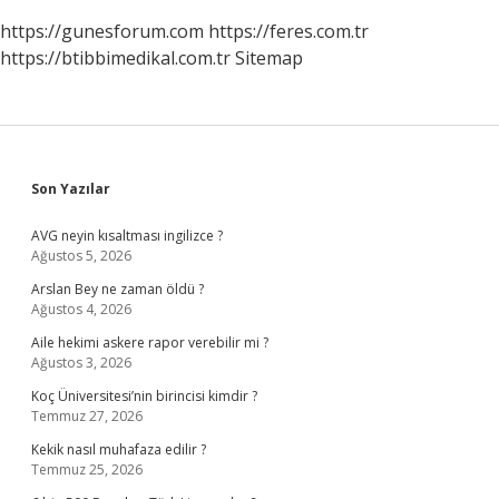
https://gunesforum.com
https://feres.com.tr
https://btibbimedikal.com.tr
Sitemap
Sidebar
Son Yazılar
AVG neyin kısaltması ingilizce ?
Ağustos 5, 2026
Arslan Bey ne zaman öldü ?
Ağustos 4, 2026
Aile hekimi askere rapor verebilir mi ?
Ağustos 3, 2026
Koç Üniversitesi’nin birincisi kimdir ?
Temmuz 27, 2026
Kekik nasıl muhafaza edilir ?
Temmuz 25, 2026