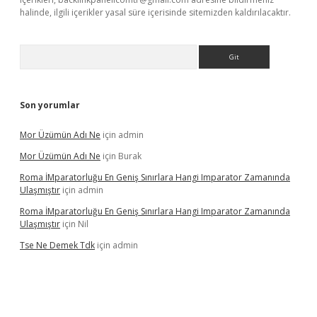
halinde, ilgili içerikler yasal süre içerisinde sitemizden kaldırılacaktır.
Arama
Son yorumlar
Mor Üzümün Adı Ne
için
admin
Mor Üzümün Adı Ne
için
Burak
Roma İMparatorluğu En Geniş Sınırlara Hangi Imparator Zamanında
Ulaşmıştır
için
admin
Roma İMparatorluğu En Geniş Sınırlara Hangi Imparator Zamanında
Ulaşmıştır
için
Nil
Tse Ne Demek Tdk
için
admin