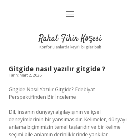
menüyü
Anasayfa
aç
Gizlilik Politikası
Rahat Fikir Köşesi
Yasal Uyarı
Konforlu anlarda keyifli bilgiler bul!
Hakkımızda
Gitgide nasıl yazılır gitgide ?
Tarih: Mart 2, 2026
Gitgide Nasıl Yazılır Gitgide? Edebiyat
Perspektifinden Bir İnceleme
Dil, insanın dünyayı algılayışının ve içsel
deneyimlerinin bir yansımasıdır. Kelimeler, dünyayı
anlama biçimimizin temel taşlarıdır ve bir kelime
seçimi bile anlamın derinliklerinde yankılar