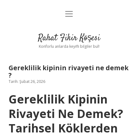
menüyü
Anasayfa
aç
Gizlilik Politikası
Rahat Fikir Köşesi
Yasal Uyarı
Konforlu anlarda keyifli bilgiler bul!
Hakkımızda
Gereklilik kipinin rivayeti ne demek
?
Tarih: Şubat 26, 2026
Gereklilik Kipinin
Rivayeti Ne Demek?
Tarihsel Köklerden