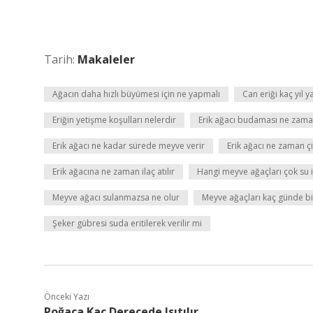
Tarih:
Makaleler
Ağacın daha hızlı büyümesi için ne yapmalı
Can eriği kaç yıl y
Eriğin yetişme koşulları nelerdir
Erik ağacı budaması ne zaman
Erik ağacı ne kadar sürede meyve verir
Erik ağacı ne zaman ç
Erik ağacına ne zaman ilaç atılır
Hangi meyve ağaçları çok su i
Meyve ağacı sulanmazsa ne olur
Meyve ağaçları kaç günde bi
Şeker gübresi suda eritilerek verilir mi
Önceki Yazı
Poğaça Kaç Derecede Isıtılır