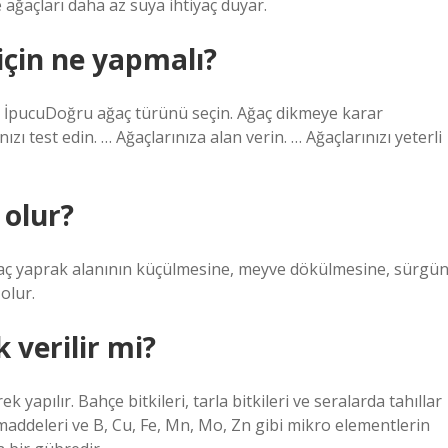
 ağaçları daha az suya ihtiyaç duyar.
için ne yapmalı?
6 İpucuDoğru ağaç türünü seçin. Ağaç dikmeye karar
zı test edin. … Ağaçlarınıza alan verin. … Ağaçlarınızı yeterli
olur?
aç yaprak alanının küçülmesine, meyve dökülmesine, sürgü
olur.
 verilir mi?
 yapılır. Bahçe bitkileri, tarla bitkileri ve seralarda tahıllar
n maddeleri ve B, Cu, Fe, Mn, Mo, Zn gibi mikro elementlerin