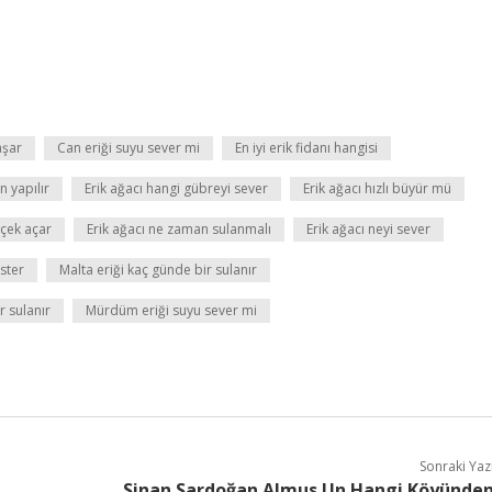
aşar
Can eriği suyu sever mi
En iyi erik fidanı hangisi
 yapılır
Erik ağacı hangi gübreyi sever
Erik ağacı hızlı büyür mü
içek açar
Erik ağacı ne zaman sulanmalı
Erik ağacı neyi sever
ster
Malta eriği kaç günde bir sulanır
r sulanır
Mürdüm eriği suyu sever mi
Sonraki Yaz
Sinan Sardoğan Almus Un Hangi Köyünde