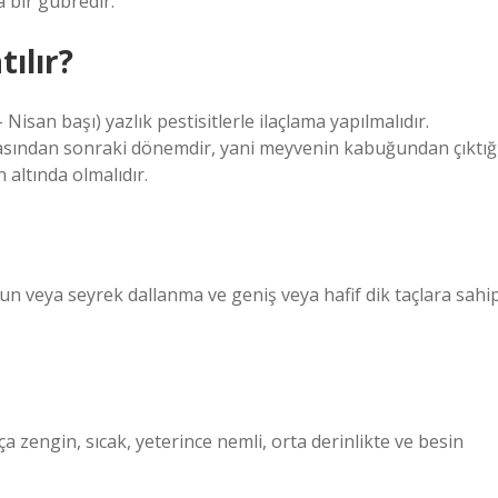
 bir gübredir.
ılır?
isan başı) yazlık pestisitlerle ilaçlama yapılmalıdır.
masından sonraki dönemdir, yani meyvenin kabuğundan çıktığ
 altında olmalıdır.
ğun veya seyrek dallanma ve geniş veya hafif dik taçlara sahi
ça zengin, sıcak, yeterince nemli, orta derinlikte ve besin