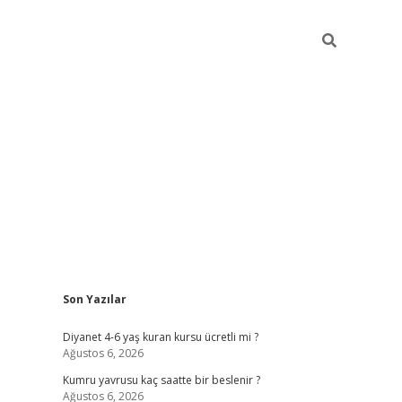
Sidebar
Son Yazılar
ilbet yeni giriş
ilbet yeni giriş
grandoperabet
betexper
Diyanet 4-6 yaş kuran kursu ücretli mi ?
Ağustos 6, 2026
Kumru yavrusu kaç saatte bir beslenir ?
Ağustos 6, 2026