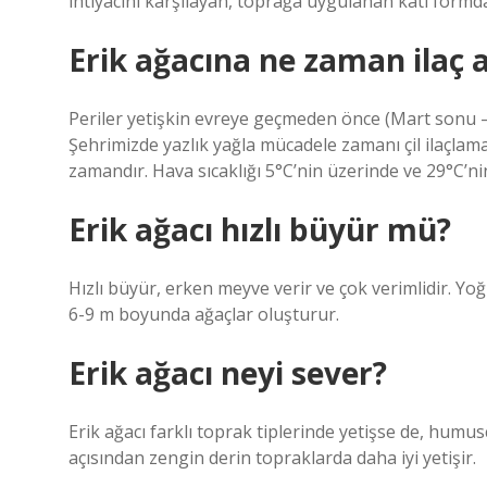
ihtiyacını karşılayan, toprağa uygulanan katı formda
Erik ağacına ne zaman ilaç at
Periler yetişkin evreye geçmeden önce (Mart sonu – N
Şehrimizde yazlık yağla mücadele zamanı çil ilaçla
zamandır. Hava sıcaklığı 5°C’nin üzerinde ve 29°C’nin
Erik ağacı hızlı büyür mü?
Hızlı büyür, erken meyve verir ve çok verimlidir. Yo
6-9 m boyunda ağaçlar oluşturur.
Erik ağacı neyi sever?
Erik ağacı farklı toprak tiplerinde yetişse de, humus
açısından zengin derin topraklarda daha iyi yetişir.