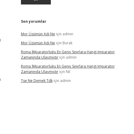
Son yorumlar
Mor Üzümün Adı Ne
için
admin
ı
Mor Üzümün Adı Ne
için
Burak
Roma İMparatorluğu En Geniş Sınırlara Hangi Imparator
Zamanında Ulaşmıştır
için
admin
Roma İMparatorluğu En Geniş Sınırlara Hangi Imparator
Zamanında Ulaşmıştır
için
Nil
p
Tse Ne Demek Tdk
için
admin