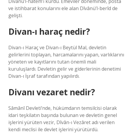
Dîvânü’l-hâtem’i kurdu. Emeviler döneminde, posta
ve istihbarat konularını ele alan Dîvânü’l-berîd de
gelişti.
Divan-ı haraç nedir?
Divan-ı Haraç ve Divan-ı Beytül Mal, devletin
gelirlerini toplayan, harcamalarını yapan, varlıklarını
yöneten ve kayıtlarını tutan önemli mali
kuruluşlardı. Devletin gelir ve giderlerinin denetimi
Divan-ı İşraf tarafından yapılırdı.
Divanı vezaret nedir?
Sâmânî Devleti’nde, hükümdarın temsilcisi olarak
idari teşkilatın başında bulunan ve devletin genel
işlerini yürüten vezir, Dîvân-ı Vezâret adı verilen
kendi meclisi ile devlet işlerini yürütürdü.