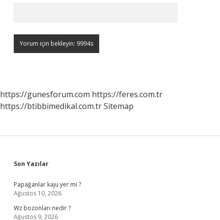
https://gunesforum.com
https://feres.com.tr
https://btibbimedikal.com.tr
Sitemap
Sidebar
Son Yazılar
Papağanlar kaju yer mi ?
Ağustos 10, 2026
Wz bozonları nedir ?
Ağustos 9, 2026