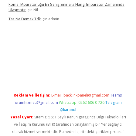
Roma İMparatorluğu En Geniş Sınırlara Hangi Imparator Zamanında
Ulaşmıştır
için
Nil
Tse Ne Demek Tdk
için
admin
texper
Reklam ve İletişim:
E-mail:
backlinkpaneli@gmail.com
Teams:
forumhizmeti@gmail.com
Whatsapp: 0262 606 0 726
Telegram:
@karabul
Yasal Uyarı:
Sitemiz, 5651 Sayılı Kanun gereğince Bilgi Teknolojileri
ve İletişim Kurumu (BTK) tarafından onaylanmış bir Yer Sağlayıcı
olarak hizmet vermektedir. Bu nedenle, sitedeki içerikleri proaktif