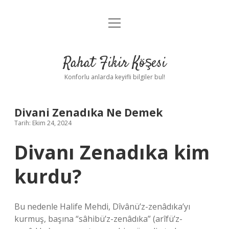
menüyü
Anasayfa
aç
Gizlilik Politikası
Rahat Fikir Köşesi
Yasal Uyarı
Konforlu anlarda keyifli bilgiler bul!
Hakkımızda
Divani Zenadıka Ne Demek
Tarih: Ekim 24, 2024
Divanı Zenadıka kim
kurdu?
Bu nedenle Halife Mehdi, Dîvânü’z-zenâdıka’yı
kurmuş, başına “sâhibü’z-zenâdıka” (arîfü’z-