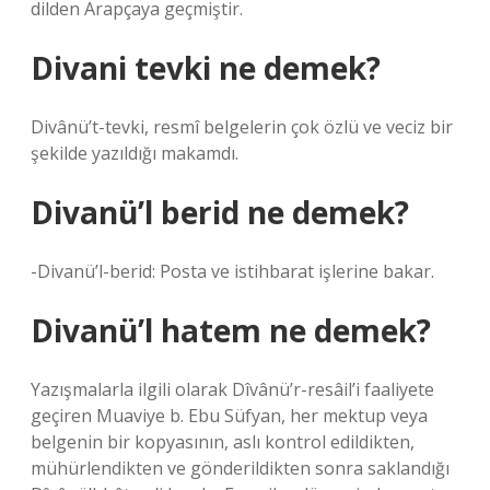
dilden Arapçaya geçmiştir.
Divani tevki ne demek?
Divânü’t-tevki, resmî belgelerin çok özlü ve veciz bir
şekilde yazıldığı makamdı.
Divanü’l berid ne demek?
-Divanü’l-berid: Posta ve istihbarat işlerine bakar.
Divanü’l hatem ne demek?
Yazışmalarla ilgili olarak Dîvânü’r-resâil’i faaliyete
geçiren Muaviye b. Ebu Süfyan, her mektup veya
belgenin bir kopyasının, aslı kontrol edildikten,
mühürlendikten ve gönderildikten sonra saklandığı