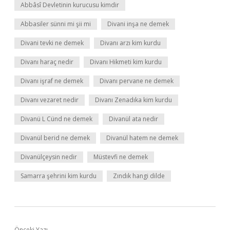
Abbâsî Devletinin kurucusu kimdir
Abbasiler sünni mi şii mi
Divani inşa ne demek
Divani tevki ne demek
Divanı arzı kim kurdu
Divanı haraç nedir
Divanı Hikmeti kim kurdu
Divanı işraf ne demek
Divanı pervane ne demek
Divanı vezaret nedir
Divanı Zenadıka kim kurdu
Divanü L Cünd ne demek
Divanül ata nedir
Divanül berid ne demek
Divanül hatem ne demek
Divanülçeysin nedir
Müstevfi ne demek
Samarra şehrini kim kurdu
Zındık hangi dilde
Önceki Yazı