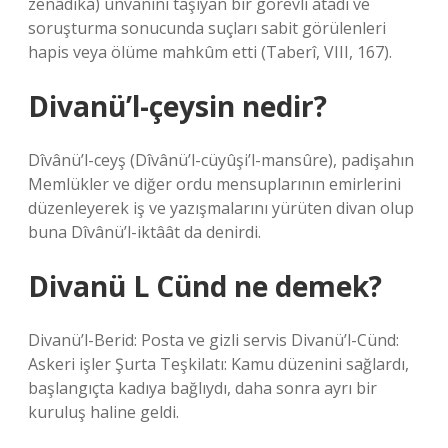
zenâdıka) unvanını taşıyan bir görevli atadı ve
soruşturma sonucunda suçları sabit görülenleri
hapis veya ölüme mahkûm etti (Taberî, VIII, 167).
Divanü’l-çeysin nedir?
Dîvânü’l-ceyş (Dîvânü’l-cüyûşi’l-mansûre), padişahın
Memlükler ve diğer ordu mensuplarının emirlerini
düzenleyerek iş ve yazışmalarını yürüten divan olup
buna Dîvânü’l-iktâât da denirdi.
Divanü L Cünd ne demek?
Divanü’l-Berid: Posta ve gizli servis Divanü’l-Cünd:
Askeri işler Şurta Teşkilatı: Kamu düzenini sağlardı,
başlangıçta kadıya bağlıydı, daha sonra ayrı bir
kuruluş haline geldi.