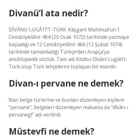
Divanü’l ata nedir?
DÎVÂNU LUGÂTİ’T-TÜRK. Kâşgarlı Mahmud’un 1
Cemâziyelâhir 464 (25 Ocak 1072) tarihinde yazmaya
başladığı ve 12 Cemâziyelâhir 466 (12 Şubat 1074)
tarihinde tamamladığı Türkçe’den Arapça’ya
ansiklopedik sözlük. Tam adı Kitâbu Dîvâni Lugâti’t-
Türk olup Türk lehçelerini toplayan bir eserdir.
Divan-ı pervane ne demek?
Bazı belge türlerine ve bunları düzenleyen kişilere
“pervane”, belgeleri düzenleyen makama da “dîvân-ı
pervanegî” adı verilirdi.
Müstevfi ne demek?